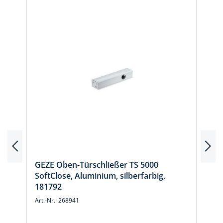
GEZE Oben-Türschließer TS 5000
SoftClose, Aluminium, silberfarbig,
181792
Art.-Nr.: 268941
A