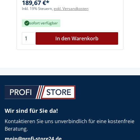
189,67 €*
Inkl. 19% Steuern,
exkl. Versandkosten
I
sofort verfügbar
In den Warenkorb
Wir sind für Sie da!
Kontaktieren Sie uns unverbindlich für eine kostenfreie
Beratung.
moin@profi-store24.de