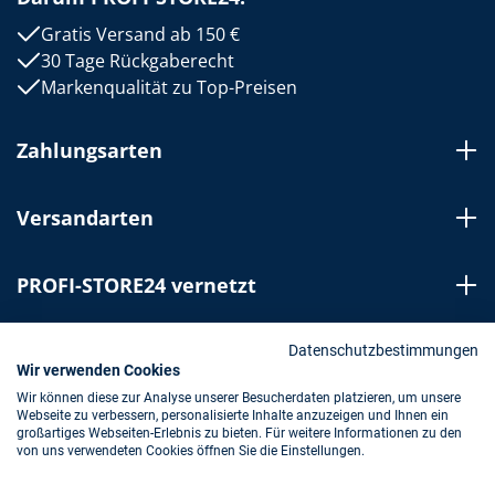
Gratis Versand ab 150 €
30 Tage Rückgaberecht
Markenqualität zu Top-Preisen
Zahlungsarten
Versandarten
PROFI-STORE24 vernetzt
Bestellung widerrufen
Datenschutzbestimmungen
Wir verwenden Cookies
Wir können diese zur Analyse unserer Besucherdaten platzieren, um unsere
Webseite zu verbessern, personalisierte Inhalte anzuzeigen und Ihnen ein
Impressum
AGB
Datenschutz
großartiges Webseiten-Erlebnis zu bieten. Für weitere Informationen zu den
von uns verwendeten Cookies öffnen Sie die Einstellungen.