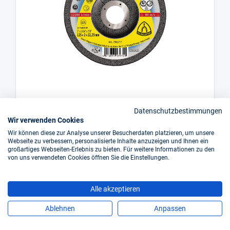
KLINGSPOR Trenn- und Schruppscheibe A 46
Datenschutzbestimmungen
VZ Special
Wir verwenden Cookies
Art.-Nr.: KS00700101_A46VZ_SPECIALKART
Wir können diese zur Analyse unserer Besucherdaten platzieren, um unsere
Webseite zu verbessern, personalisierte Inhalte anzuzeigen und Ihnen ein
großartiges Webseiten-Erlebnis zu bieten. Für weitere Informationen zu den
ab
1,76 €*
von uns verwendeten Cookies öffnen Sie die Einstellungen.
Inkl. 19% Steuern,
exkl. Versandkosten
Alle akzeptieren
sofort verfügbar
Ablehnen
Anpassen
Details