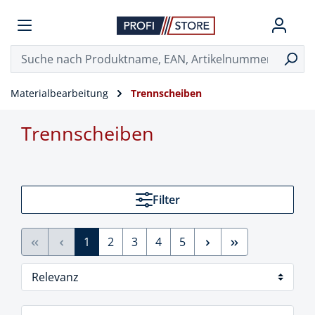
Materialbearbeitung
Trennscheiben
Trennscheiben
Filter
1
2
3
4
5