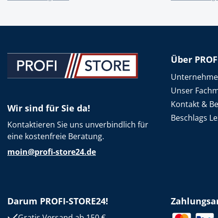
Spanntechni
Spannungspr
Stanzwerkze
Über PROF
Unternehm
Unser Fachm
Kontakt & B
Wir sind für Sie da!
Beschlags Le
Kontaktieren Sie uns unverbindlich für
eine kostenfreie Beratung.
moin@profi-store24.de
Darum PROFI-STORE24!
Zahlungsa
Gratis Versand ab 150 €