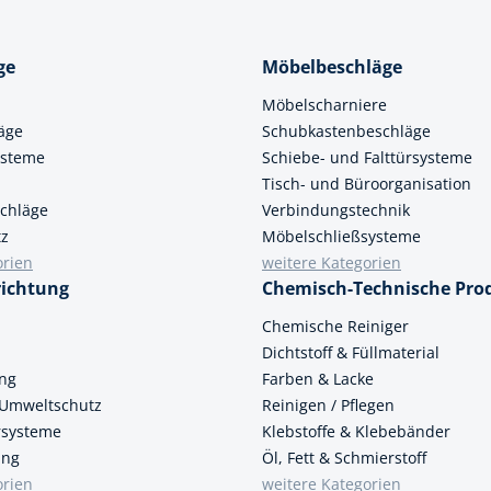
cheiben
- und Klemmsysteme
ge
Möbelbeschläge
ug
rial
Möbelscharniere
uge
chinenbefestigung
äge
Schubkastenbeschläge
 & Ziehklingen
ysteme
Schiebe- und Falttürsysteme
derstecker
Tisch- und Büroorganisation
zeuge
chläge
Verbindungstechnik
ug
tz
Möbelschließsysteme
r
orien
weitere Kategorien
 Schlagschnur
richtung
Chemisch-Technische Pro
n
Chemische Reiniger
Dichtstoff & Füllmaterial
g
ung
Farben & Lacke
 Umweltschutz
Reinigen / Pflegen
ersysteme
Klebstoffe & Klebebänder
zeug
ung
Öl, Fett & Schmierstoff
orien
lle
weitere Kategorien