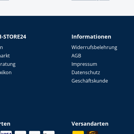
k
üfer
uge & Lochwerkzeuge
I-STORE24
Informationen
en
Widerrufsbelehrung
arkt
AGB
eratung
Impressum
xikon
Datenschutz
Geschäftskunde
rten
Versandarten