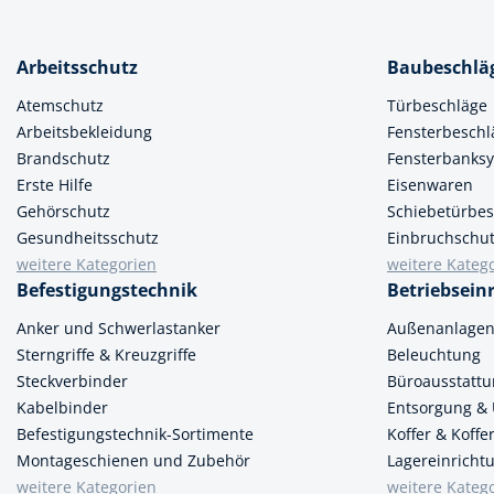
Muttern & S
Handpresse
Verbindungs
Arbeitsschutz
Baubeschlä
Hebelwerkze
Montagemate
Atemschutz
Türbeschläge
Hebewerkze
Zubehör Mas
Arbeitsbekleidung
Fensterbeschl
Hobel, Beitel
Brandschutz
Fensterbanks
Splinte & Fe
Erste Hilfe
Eisenwaren
Magnetwerk
Gehörschutz
Schiebetürbes
Schellen
Malerwerkze
Gesundheitsschutz
Einbruchschu
Holzverbinde
weitere Kategorien
weitere Kateg
Maurer- und
Befestigungstechnik
Betriebsein
Meißel
Anker und Schwerlastanker
Außenanlage
Sterngriffe & Kreuzgriffe
Beleuchtung
Nietwerkzeu
Steckverbinder
Büroausstatt
Pumpen
Kabelbinder
Entsorgung &
Befestigungstechnik-Sortimente
Koffer & Koff
Schneidwerk
Montageschienen und Zubehör
Lagereinricht
weitere Kategorien
weitere Kateg
Spachtel & Ke