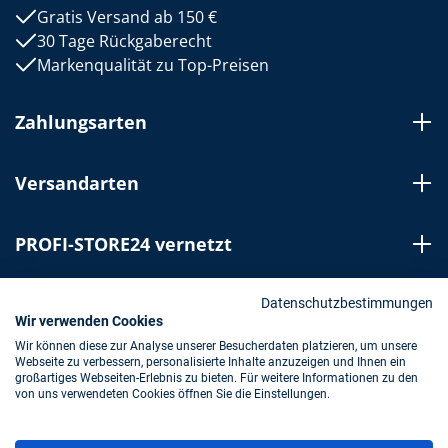
Gratis Versand ab 150 €
30 Tage Rückgaberecht
Markenqualität zu Top-Preisen
Zahlungsarten
Versandarten
PROFI-STORE24 vernetzt
Bestellung widerrufen
Datenschutzbestimmungen
Wir verwenden Cookies
Wir können diese zur Analyse unserer Besucherdaten platzieren, um unsere
Webseite zu verbessern, personalisierte Inhalte anzuzeigen und Ihnen ein
Impressum
AGB
Datenschutz
großartiges Webseiten-Erlebnis zu bieten. Für weitere Informationen zu den
von uns verwendeten Cookies öffnen Sie die Einstellungen.
* Alle Preise inkl. gesetzl. Mehrwertsteuer zzgl.