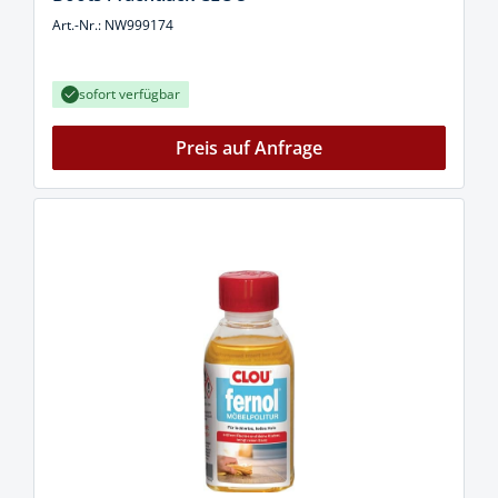
Art.-Nr.: NW999174
sofort verfügbar
Preis auf Anfrage