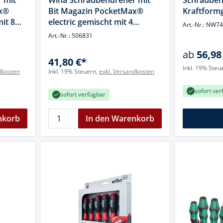
 mit
Wiha Schraubendreher mit
Schrauben
cheiben
ax®
Bit Magazin PocketMax®
Kraftform
- und Klemmsysteme
it 8
electric gemischt mit 4
Art.-Nr.: NW7
ug
slimBits (45296)
Art.-Nr.: 506831
rial
uge
ab
56,98
chinenbefestigung
41,80 €*
 & Ziehklingen
Inkl. 19% Steu
dkosten
Inkl. 19% Steuern,
exkl. Versandkosten
derstecker
zeuge
sofort ver
sofort verfügbar
ug
r
nkorb
In den Warenkorb
 Schlagschnur
g
zeug
lle