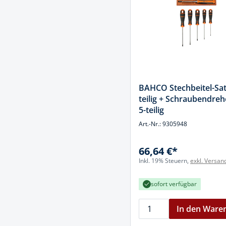
Spanntechni
Spannungspr
Stanzwerkze
BAHCO Stechbeitel-Sat
teilig + Schraubendreh
5-teilig
Art.-Nr.: 9305948
66,64 €*
Inkl. 19% Steuern,
exkl. Versan
sofort verfügbar
In den Ware