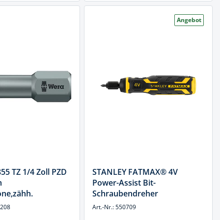
Angebot
55 TZ 1/4 Zoll PZD
STANLEY FATMAX® 4V
m
Power-Assist Bit-
one,zähh.
Schraubendreher
4208
Art.-Nr.: 550709