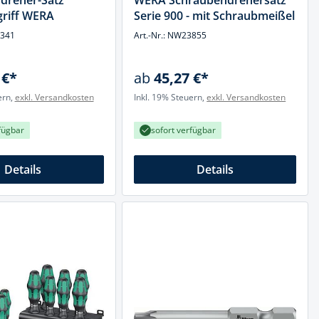
dreher-Satz
WERA Schraubendrehersatz
griff WERA
Serie 900 - mit Schraubmeißel
4341
Art.-Nr.: NW23855
 €*
ab
45,27 €*
ern,
exkl. Versandkosten
Inkl. 19% Steuern,
exkl. Versandkosten
fügbar
sofort verfügbar
Details
Details