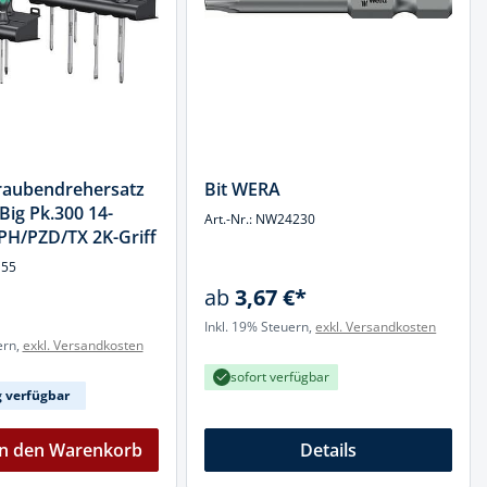
aubendrehersatz
Bit WERA
Big Pk.300 14-
Art.-Nr.: NW24230
z/PH/PZD/TX 2K-Griff
155
ab
3,67 €*
Inkl. 19% Steuern,
exkl. Versandkosten
ern,
exkl. Versandkosten
sofort verfügbar
g verfügbar
In den Warenkorb
Details