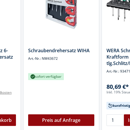
k
üfer
uge & Lochwerkzeuge
z 6-
Schraubendrehersatz WIHA
WERA Schr
ersatz
Kraftform 
Art.-Nr.: NW43672
tlg.Schlit
Art.-Nr.: 9347
sofort verfügbar
80,69 €*
Inkl. 19% Steu
dkosten
kurzfristi
nkorb
Preis auf Anfrage