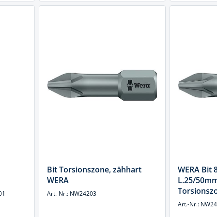
Bit Torsionszone, zähhart
WERA Bit 8
WERA
L.25/50m
Torsionsz
01
Art.-Nr.: NW24203
Art.-Nr.: NW2