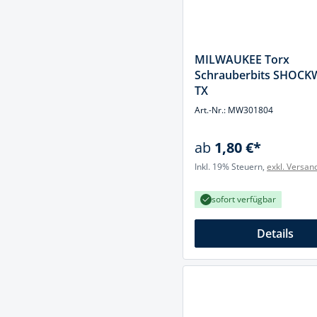
MILWAUKEE Torx
Schrauberbits SHOC
TX
Art.-Nr.: MW301804
ab
1,80 €*
Inkl. 19% Steuern,
exkl. Versan
sofort verfügbar
Details