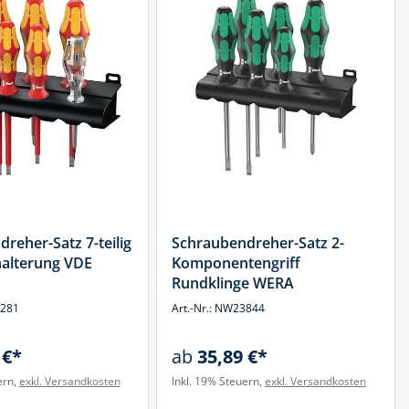
reher-Satz 7-teilig
Schraubendreher-Satz 2-
alterung VDE
Komponentengriff
Rundklinge WERA
4281
Art.-Nr.: NW23844
 €*
ab
35,89 €*
ern,
exkl. Versandkosten
Inkl. 19% Steuern,
exkl. Versandkosten