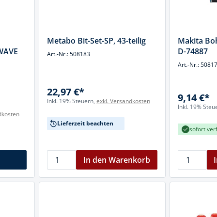
Metabo Bit-Set-SP, 43-teilig
Makita Boh
KWAVE
D-74887
Art.-Nr.: 508183
Art.-Nr.: 5081
22,97 €*
9,14 €*
Inkl. 19% Steuern,
exkl. Versandkosten
Inkl. 19% Steu
dkosten
Lieferzeit beachten
sofort ver
In den Warenkorb