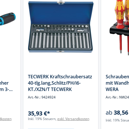
TECWERK Kraftschraubersatz
Schraubend
eher
40-tlg.lang,Schlitz/PH/i6-
mit Wandh
m 3-
KT./XZN/T TECWERK
WERA
AZET
Art.-Nr.: 9424924
Art.-Nr.: NW2
ab
38,56
35,93 €*
dkosten
Inkl. 19% Steuern,
exkl. Versandkosten
Inkl. 19% Steu