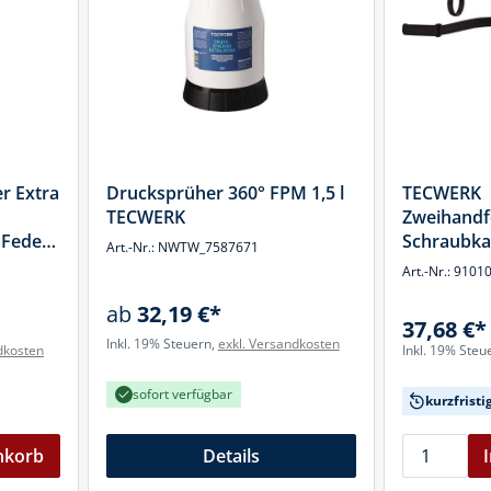
k
üfer
uge & Lochwerkzeuge
r Extra
Drucksprüher 360° FPM 1,5 l
TECWERK
TECWERK
Zweihandfe
 Feder
Schraubka
Art.-Nr.: NWTW_7587671
TECWERK
Art.-Nr.: 9101
ab
32,19 €*
37,68 €*
Inkl. 19% Steuern,
exkl. Versandkosten
dkosten
Inkl. 19% Steu
sofort verfügbar
kurzfristi
nkorb
Details