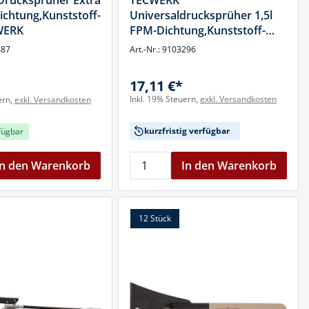
rucksprüher Extra
TECWERK
ichtung,Kunststoff-
Universaldrucksprüher 1,5l
WERK
FPM-Dichtung,Kunststoff-
Düse TECWERK
487
Art.-Nr.: 9103296
17,11 €*
Inkl. 19% Steuern,
exkl. Versandkosten
ern,
exkl. Versandkosten
kurzfristig verfügbar
fügbar
In den Warenkorb
In den Warenkorb
12 Stück