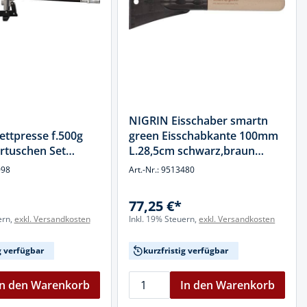
NIGRIN Eisschaber smartn
ttpresse f.500g
green Eisschabkante 100mm
rtuschen Set
L.28,5cm schwarz,braun
Buchenholz
098
Art.-Nr.: 9513480
77,25 €*
ern,
exkl. Versandkosten
Inkl. 19% Steuern,
exkl. Versandkosten
g verfügbar
kurzfristig verfügbar
In den Warenkorb
In den Warenkorb