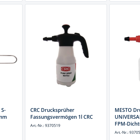
 S-
CRC Drucksprüher
MESTO Dr
0mm
Fassungsvermögen 1l CRC
UNIVERSAL
FPM-Dicht
Art.-Nr.: 9370519
Düse MES
Art.-Nr.: 9370