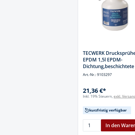
Spanntechni
Spannungspr
Stanzwerkze
TECWERK Drucksprühe
EPDM 1,5l EPDM-
Dichtung,beschichtete
TECWERK
Art.-Nr.: 9103297
21,36 €*
Inkl. 19% Steuern,
exkl. Versan
kurzfristig verfügbar
In den Ware