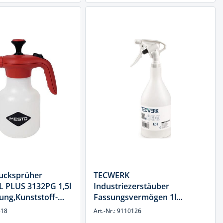
ucksprüher
TECWERK
 PLUS 3132PG 1,5l
Industriezerstäuber
ung,Kunststoff-
Fassungsvermögen 1l
TO
Ku.TECWERK
518
Art.-Nr.: 9110126