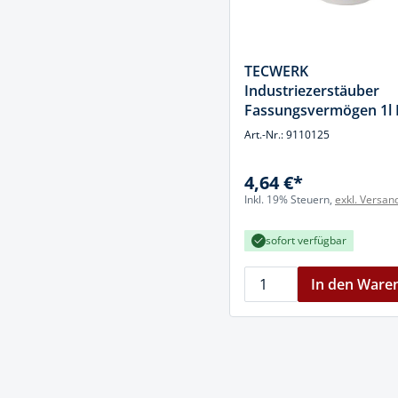
TECWERK
Industriezerstäuber
Fassungsvermögen 1l
Dichtung,m.Ku.-Düse
Art.-Nr.: 9110125
TECWERK
4,64 €*
Inkl. 19% Steuern,
exkl. Versan
sofort verfügbar
In den Ware