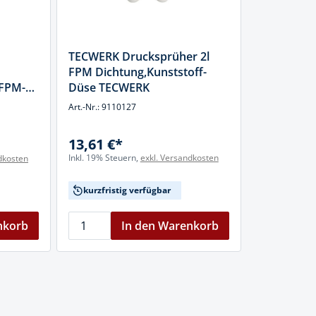
TECWERK Drucksprüher 2l
FPM Dichtung,Kunststoff-
 FPM-
Düse TECWERK
Art.-Nr.: 9110127
13,61 €*
Inkl. 19% Steuern,
exkl. Versandkosten
dkosten
kurzfristig verfügbar
nkorb
In den Warenkorb