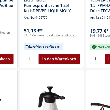
lpumpe
LIQUI MOLY
TECWERK D
cheiben
.AdBlue
Pumpsprühflasche 1,25l
1,5l FPM-D
- und Klemmsysteme
Ku.HDPE/PP LIQUI MOLY
Düse TEC
ug
Art.-Nr.: 9105779
Art.-Nr.: 9112
rial
uge
chinenbefestigung
51,13 €*
19,77 €*
dkosten
 & Ziehklingen
Inkl. 19% Steuern,
exkl. Versandkosten
Inkl. 19% Steu
derstecker
zeuge
kurzfristig verfügbar
sofort ver
ug
r
nkorb
In den Warenkorb
 Schlagschnur
g
zeug
lle