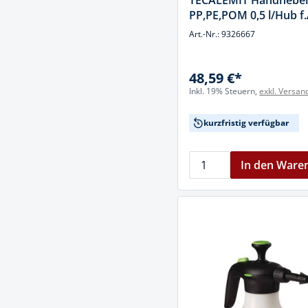
TECALEMIT Handhebe
Muttern & S
PP,PE,POM 0,5 l/Hub f
Handpresse
Verbindungs
Art.-Nr.: 9326667
Hebelwerkze
Montagemate
Hebewerkze
48,59 €*
Zubehör Mas
Inkl. 19% Steuern,
exkl. Versan
Hobel, Beitel
Splinte & Fe
Magnetwerk
kurzfristig verfügbar
Schellen
Malerwerkze
Holzverbinde
In den Ware
Maurer- und
Meißel
Nietwerkzeu
Pumpen
Schneidwerk
Spachtel & Ke