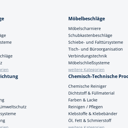
ge
Möbelbeschläge
Möbelscharniere
äge
Schubkastenbeschläge
ysteme
Schiebe- und Falttürsysteme
Tisch- und Büroorganisation
chläge
Verbindungstechnik
tz
Möbelschließsysteme
orien
weitere Kategorien
richtung
Chemisch-Technische Pro
n
Chemische Reiniger
Dichtstoff & Füllmaterial
ung
Farben & Lacke
 Umweltschutz
Reinigen / Pflegen
ersysteme
Klebstoffe & Klebebänder
ung
Öl, Fett & Schmierstoff
orien
weitere Kategorien