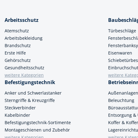
Arbeitsschutz
Baubeschlä
Atemschutz
Türbeschläge
Arbeitsbekleidung
Fensterbeschl
Brandschutz
Fensterbanks
Erste Hilfe
Eisenwaren
Gehörschutz
Schiebetürbes
Gesundheitsschutz
Einbruchschu
weitere Kategorien
weitere Kateg
Befestigungstechnik
Betriebsein
Anker und Schwerlastanker
Außenanlage
Sterngriffe & Kreuzgriffe
Beleuchtung
Steckverbinder
Büroausstatt
Kabelbinder
Entsorgung &
Befestigungstechnik-Sortimente
Koffer & Koff
Montageschienen und Zubehör
Lagereinricht
weitere Kategorien
weitere Kateg