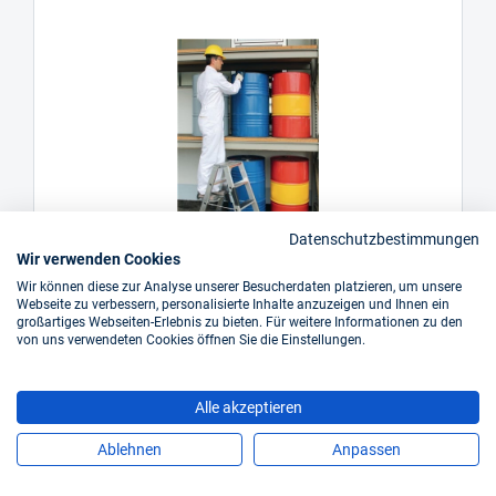
Datenschutzbestimmungen
Wir verwenden Cookies
Wir können diese zur Analyse unserer Besucherdaten platzieren, um unsere
Webseite zu verbessern, personalisierte Inhalte anzuzeigen und Ihnen ein
großartiges Webseiten-Erlebnis zu bieten. Für weitere Informationen zu den
GÜNZBURGER Stufenstehleiter
von uns verwendeten Cookies öffnen Sie die Einstellungen.
Art.-Nr.: NW1117763
Alle akzeptieren
sofort verfügbar
Ablehnen
Anpassen
Preis auf Anfrage