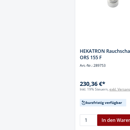
Spanntechni
Spannungspr
Stanzwerkze
HEKATRON Rauchschal
ORS 155 F
Art.-Nr.: 289753
230,36 €*
Inkl. 19% Steuern,
exkl. Versan
kurzfristig verfügbar
In den Ware