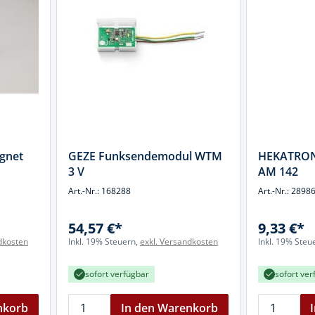
gnet
GEZE Funksendemodul WTM
HEKATRON
3 V
AM 142
Art.-Nr.: 168288
Art.-Nr.: 2898
54,57 €*
9,33 €*
dkosten
Inkl. 19% Steuern,
exkl. Versandkosten
Inkl. 19% Steu
sofort verfügbar
sofort ver
nkorb
In den Warenkorb