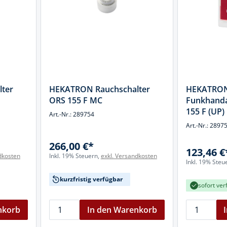
k
üfer
uge & Lochwerkzeuge
ter
HEKATRON Rauchschalter
HEKATRO
ORS 155 F MC
Funkhanda
155 F (UP)
Art.-Nr.: 289754
Art.-Nr.: 2897
266,00 €*
123,46 €
dkosten
Inkl. 19% Steuern,
exkl. Versandkosten
Inkl. 19% Steu
kurzfristig verfügbar
sofort ver
nkorb
In den Warenkorb