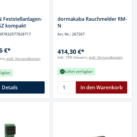
Feststellanlagen-
dormakaba Rauchmelder RM-
FSZ kompakt
N
P1897832977828717
Art.-Nr.: 267267
6 €*
414,30 €*
Inkl. 19% Steuern,
exkl. Versandkosten
ern,
exkl. Versandkosten
sofort verfügbar
fügbar
Details
In den Warenkorb