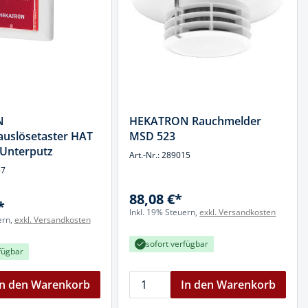
N
HEKATRON Rauchmelder
uslösetaster HAT
MSD 523
 Unterputz
Art.-Nr.: 289015
57
88,08 €*
*
Inkl. 19% Steuern,
exkl. Versandkosten
ern,
exkl. Versandkosten
sofort verfügbar
fügbar
In den Warenkorb
In den Warenkorb