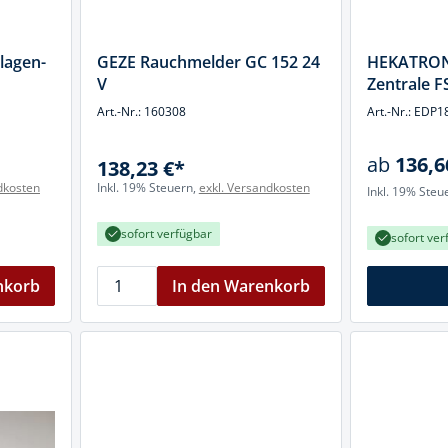
lagen-
GEZE Rauchmelder GC 152 24
HEKATRON 
V
Zentrale 
Art.-Nr.: 160308
Art.-Nr.: ED
ab
136,6
138,23 €*
dkosten
Inkl. 19% Steuern,
exkl. Versandkosten
Inkl. 19% Steu
sofort verfügbar
sofort ver
nkorb
In den Warenkorb