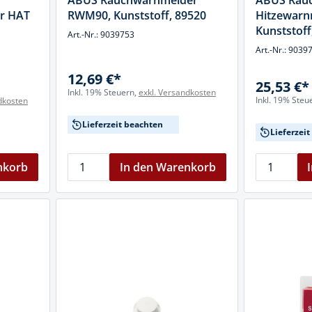
ABUS Rauchwarnmelder
ABUS Rau
cheiben
r HAT
RWM90, Kunststoff, 89520
Hitzewarn
- und Klemmsysteme
Kunststoff
Art.-Nr.: 9039753
ug
Art.-Nr.: 9039
rial
uge
12,69 €*
chinenbefestigung
25,53 €*
Inkl. 19% Steuern,
exkl. Versandkosten
 & Ziehklingen
Inkl. 19% Steu
dkosten
derstecker
zeuge
Lieferzeit beachten
Lieferzei
ug
r
nkorb
In den Warenkorb
 Schlagschnur
g
zeug
lle