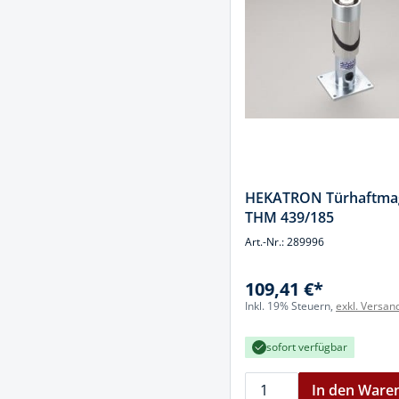
HEKATRON Türhaftma
THM 439/185
Art.-Nr.: 289996
109,41 €*
Inkl. 19% Steuern,
exkl. Versan
sofort verfügbar
In den Ware