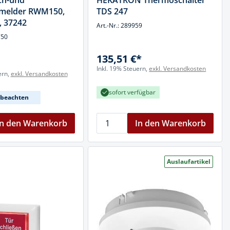
ch-und
HEKATRON Thermoschalter
melder RWM150,
TDS 247
, 37242
Art.-Nr.: 289959
750
135,51 €*
Inkl. 19% Steuern,
exkl. Versandkosten
ern,
exkl. Versandkosten
sofort verfügbar
t beachten
In den Warenkorb
In den Warenkorb
Auslaufartikel