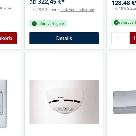
ab
322,45 €*
128,48 €
dkosten
Inkl. 19% Steu
Inkl. 19% Steuern,
exkl. Versandkosten
sofort ver
sofort verfügbar
nkorb
Details