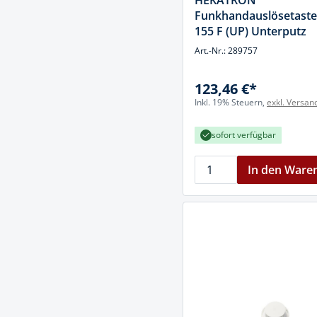
HEKATRON
Muttern & S
Funkhandauslösetaste
Handpresse
Verbindungs
155 F (UP) Unterputz
Hebelwerkze
Art.-Nr.: 289757
Montagemate
Hebewerkze
Zubehör Mas
123,46 €*
Hobel, Beitel
Inkl. 19% Steuern,
exkl. Versan
Splinte & Fe
Magnetwerk
sofort verfügbar
Schellen
Malerwerkze
Holzverbinde
In den Ware
Maurer- und
Meißel
Nietwerkzeu
Pumpen
Schneidwerk
Spachtel & Ke