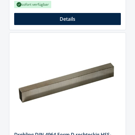
sofort verfügbar
Details
Drehling DIN 4964 Form D rechteckig HSS-