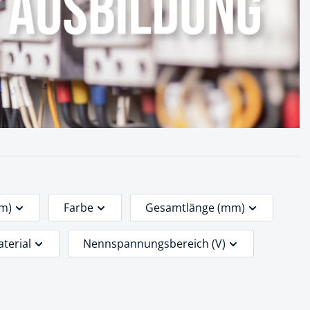
mm)
Farbe
Gesamtlänge (mm)
terial
Nennspannungsbereich (V)
e (mm)
Preis
Bewertung mind.