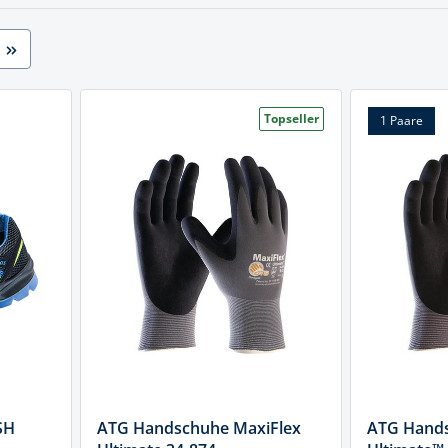
cheiben
- und Klemmsysteme
ug
rial
uge
chinenbefestigung
Topseller
1 Paare
 & Ziehklingen
derstecker
zeuge
ug
r
 Schlagschnur
g
zeug
SH
ATG Handschuhe MaxiFlex
ATG Hands
lle