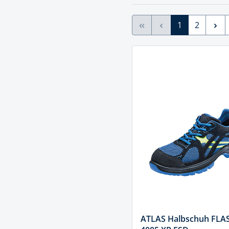
Muttern & S
Handpresse
Verbindungs
1
2
Hebelwerkze
Montagemate
Hebewerkze
Zubehör Mas
Hobel, Beitel
Splinte & Fe
Magnetwerk
Schellen
Malerwerkze
Holzverbinde
Maurer- und
Meißel
Nietwerkzeu
Pumpen
Schneidwerk
ATLAS Halbschuh FLA
Spachtel & Ke