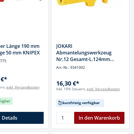
er Länge 190 mm
JOKARI
nge 50 mm KNIPEX
Abmantelungswerkzeug
Nr.12 Gesamt-L.124mm
7775
Arbeitsbereich D.8,0-13,0mm
Art.-Nr.: 9341002
 €*
16,30 €*
ern,
exkl. Versandkosten
Inkl. 19% Steuern,
exkl. Versandkosten
fügbar
kurzfristig verfügbar
Details
In den Warenkorb