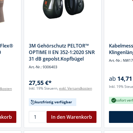
Flex®
3M Gehörschutz PELTOR™
Kabelmess
0
OPTIME II EN 352-1:2020 SNR
Klingenlä
31 dB gepolst.Kopfbügel
Art.-Nr.: NW1
aum
Art.-Nr.: 9306403
ab
14,71
27,55 €*
Inkl. 19% Steu
Inkl. 19% Steuern,
exkl. Versandkosten
dkosten
sofort ver
kurzfristig verfügbar
nkorb
In den Warenkorb