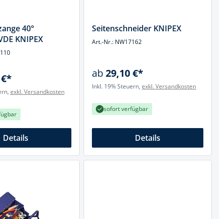
zange 40°
Seitenschneider KNIPEX
 VDE KNIPEX
Art.-Nr.: NW17162
7110
ab
29,10 €*
 €*
Inkl. 19% Steuern,
exkl. Versandkosten
ern,
exkl. Versandkosten
sofort verfügbar
fügbar
Details
Details