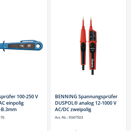
prüfer 100-250 V
BENNING Spannungsprüfer
AC einpolig
DUSPOL® analog 12-1000 V
n-B.3mm
AC/DC zweipolig
276
Art.-Nr.: 9347503