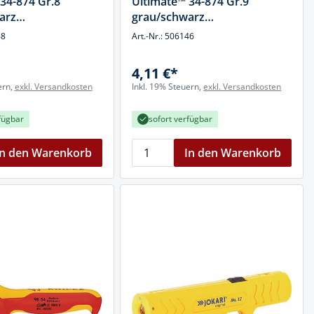
34-874 Gr.8
Ultimate™ 34-874 Gr.9
arz
grau/schwarz
rilmikroschaum
Nyl.m.Nitrilmikroschaum
68
Art.-Nr.: 506146
4,11 €*
ern,
exkl. Versandkosten
Inkl. 19% Steuern,
exkl. Versandkosten
fügbar
sofort verfügbar
In den Warenkorb
In den Warenkorb