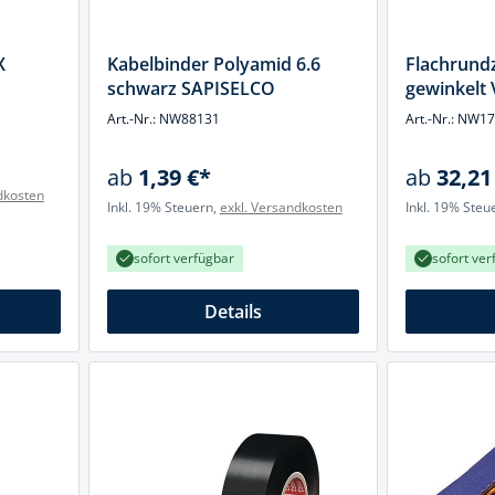
X
Kabelbinder Polyamid 6.6
Flachrund
schwarz SAPISELCO
gewinkelt
Art.-Nr.: NW88131
Art.-Nr.: NW1
ab
1,39 €*
ab
32,21
dkosten
Inkl. 19% Steuern,
exkl. Versandkosten
Inkl. 19% Steu
sofort verfügbar
sofort ver
Details