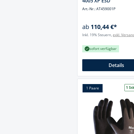
4005 XP ESD
Art.-Nr.: AT459001P
Spanntechni
Spannungspr
ab
110,44 €*
Stanzwerkze
Inkl. 19% Steuern,
exkl. Versan
sofort verfügbar
Details
1 Stk
1 Paare