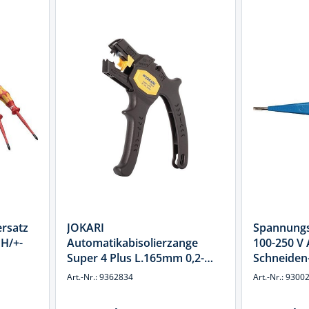
rsatz
JOKARI
Spannungs
PH/+-
Automatikabisolierzange
100-250 V 
Super 4 Plus L.165mm 0,2-
Schneide
6,mm²
Art.-Nr.: 9362834
Art.-Nr.: 9300