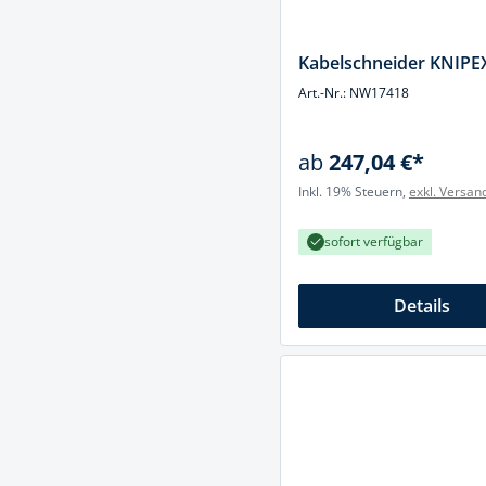
Kabelschneider KNIPE
Art.-Nr.: NW17418
ab
247,04 €*
Inkl. 19% Steuern,
exkl. Versan
sofort verfügbar
Details