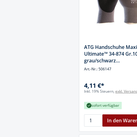
ATG Handschuhe Maxi
Ultimate™ 34-874 Gr.1
grau/schwarz
Nyl.m.Nitrilmikrosch
Art.-Nr.: 506147
4,11 €*
Inkl. 19% Steuern,
exkl. Versan
sofort verfügbar
In den Ware