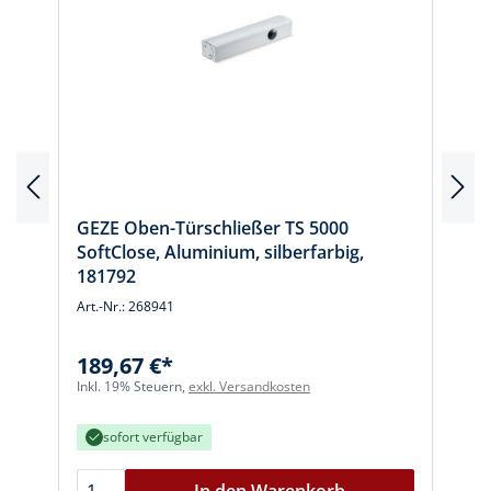
GEZE Oben-Türschließer TS 5000
SoftClose, Aluminium, silberfarbig,
181792
Art.-Nr.: 268941
A
189,67 €*
Inkl. 19% Steuern,
exkl. Versandkosten
I
sofort verfügbar