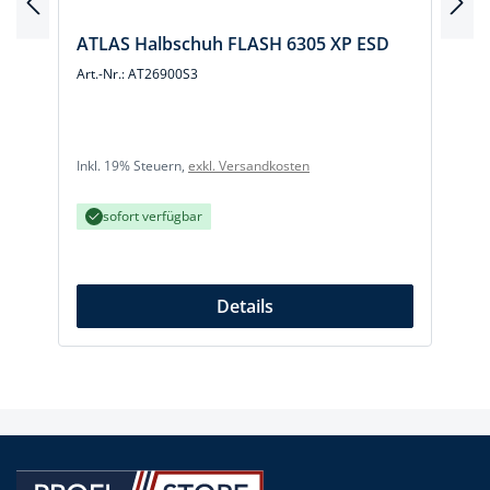
ATLAS Halbschuh FLASH 6305 XP ESD
Art.-Nr.: AT26900S3
A
Inkl. 19% Steuern,
exkl. Versandkosten
I
sofort verfügbar
Details