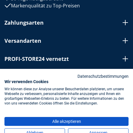
Markenqualität zu Top-Preisen
Zahlungsarten
Versandarten
PROFI-STORE24 vernetzt
Bestellung widerrufen
Datenschutzbestimmungen
Wir verwenden Cookies
Wir können diese zur Analyse unserer Besucherdaten platzieren, um unsere
Webseite zu verbessern, personalisierte Inhalte anzuzeigen und Ihnen ein
Impressum
AGB
Datenschutz
großartiges Webseiten-Erlebnis zu bieten. Für weitere Informationen zu den
von uns verwendeten Cookies öffnen Sie die Einstellungen.
* Alle Preise inkl. gesetzl. Mehrwertsteuer zzgl.
Alle akzeptieren
Versandkosten
und ggf. Nachnahmegebühren, wenn nicht
anders angegeben.
Ablehnen
Anpassen