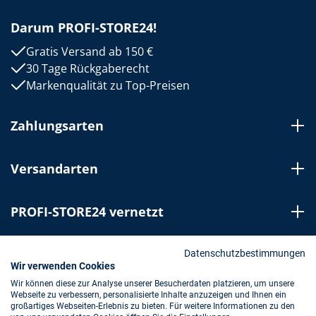
Darum PROFI-STORE24!
Gratis Versand ab 150 €
30 Tage Rückgaberecht
Markenqualität zu Top-Preisen
Zahlungsarten
Versandarten
PROFI-STORE24 vernetzt
Bestellung widerrufen
Datenschutzbestimmungen
Wir verwenden Cookies
Wir können diese zur Analyse unserer Besucherdaten platzieren, um unsere
Webseite zu verbessern, personalisierte Inhalte anzuzeigen und Ihnen ein
Impressum
AGB
Datenschutz
großartiges Webseiten-Erlebnis zu bieten. Für weitere Informationen zu den