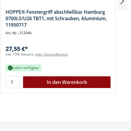
HOPPE® Fenstergriff abschließbar Hamburg
0700LS/U26 TBT1, mit Schrauben, Aluminium,
11950717
Art.-Nr.: 312046
A
27,55 €*
I
Inkl. 19% Steuern,
exkl. Versandkosten
sofort verfügbar
In den Warenkorb