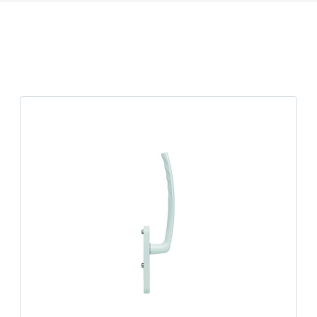
k
üfer
uge & Lochwerkzeuge