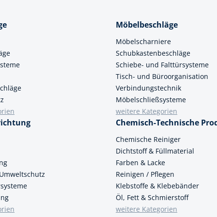
ge
Möbelbeschläge
Möbelscharniere
äge
Schubkastenbeschläge
ysteme
Schiebe- und Falttürsysteme
Tisch- und Büroorganisation
chläge
Verbindungstechnik
tz
Möbelschließsysteme
orien
weitere Kategorien
richtung
Chemisch-Technische Pro
n
Chemische Reiniger
Dichtstoff & Füllmaterial
ung
Farben & Lacke
 Umweltschutz
Reinigen / Pflegen
ersysteme
Klebstoffe & Klebebänder
ung
Öl, Fett & Schmierstoff
orien
weitere Kategorien