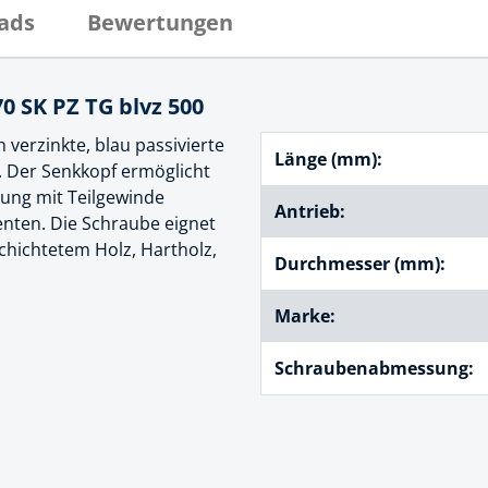
cheiben
ads
Bewertungen
- und Klemmsysteme
ug
rial
70 SK PZ TG blvz 500
uge
chinenbefestigung
h verzinkte, blau passivierte
 & Ziehklingen
Länge (mm):
derstecker
. Der Senkkopf ermöglicht
zeuge
ung mit Teilgewinde
Antrieb:
nten. Die Schraube eignet
ug
chichtetem Holz, Hartholz,
r
Durchmesser (mm):
 Schlagschnur
Marke:
g
Schraubenabmessung:
zeug
lle