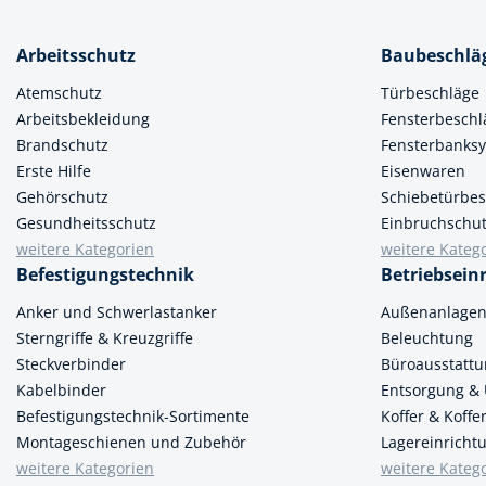
Arbeitsschutz
Baubeschlä
Atemschutz
Türbeschläge
Arbeitsbekleidung
Fensterbeschl
Brandschutz
Fensterbanks
Erste Hilfe
Eisenwaren
Gehörschutz
Schiebetürbes
Gesundheitsschutz
Einbruchschu
weitere Kategorien
weitere Kateg
Befestigungstechnik
Betriebsein
Anker und Schwerlastanker
Außenanlage
Sterngriffe & Kreuzgriffe
Beleuchtung
Steckverbinder
Büroausstatt
Kabelbinder
Entsorgung &
Befestigungstechnik-Sortimente
Koffer & Koff
Montageschienen und Zubehör
Lagereinricht
weitere Kategorien
weitere Kateg