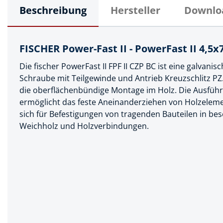
Muttern & S
Beschreibung
Hersteller
Downlo
Handpresse
Verbindungs
Hebelwerkze
Montagemate
FISCHER Power-Fast II - PowerFast II 4,5x
Hebewerkze
Zubehör Mas
Die fischer PowerFast II FPF II CZP BC ist eine galvanisc
Hobel, Beitel
Splinte & Fe
Schraube mit Teilgewinde und Antrieb Kreuzschlitz PZ
Magnetwerk
die oberflächenbündige Montage im Holz. Die Ausführ
Schellen
ermöglicht das feste Aneinanderziehen von Holzeleme
Malerwerkze
sich für Befestigungen von tragenden Bauteilen in bes
Holzverbinde
Weichholz und Holzverbindungen.
Maurer- und
Meißel
Nietwerkzeu
Pumpen
Schneidwerk
Spachtel & Ke