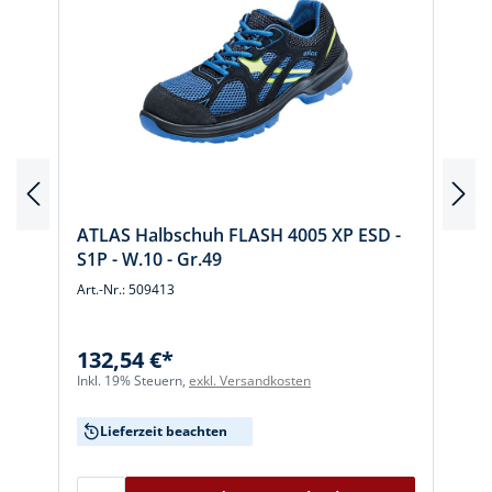
E
ATLAS Halbschuh FLASH 4005 XP ESD -
S1P - W.10 - Gr.49
Art.-Nr.: 509413
A
132,54 €*
I
Inkl. 19% Steuern,
exkl. Versandkosten
Lieferzeit beachten