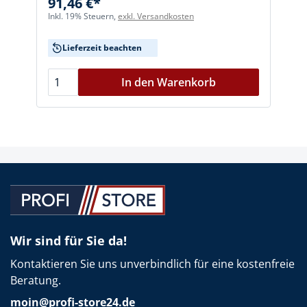
91,46 €*
Inkl. 19% Steuern,
exkl. Versandkosten
I
Lieferzeit beachten
In den Warenkorb
Wir sind für Sie da!
Kontaktieren Sie uns unverbindlich für eine kostenfreie
Beratung.
moin@profi-store24.de