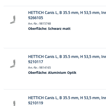
Muttern & S
Handpresse
Verbindungs
HETTICH Canis L, B 35.5 mm, H 53,5 mm, In
Hebelwerkze
9266105
Montagemate
Hebewerkze
Art.-Nr.: 9815748
Zubehör Mas
Oberfläche:
Schwarz matt
Hobel, Beitel
Splinte & Fe
Magnetwerk
Schellen
Malerwerkze
Holzverbinde
HETTICH Canis L, B 35.5 mm, H 53,5 mm, In
Maurer- und
9210117
Art.-Nr.: 9814165
Meißel
Oberfläche:
Aluminium Optik
Nietwerkzeu
Pumpen
Schneidwerk
HETTICH Canis L, B 35.5 mm, H 53,5 mm, Inn
9210119
Spachtel & Ke