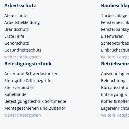
Arbeitsschutz
Baubeschlä
Atemschutz
Türbeschläge
Arbeitsbekleidung
Fensterbeschl
Brandschutz
Fensterbanks
Erste Hilfe
Eisenwaren
Gehörschutz
Schiebetürbes
Gesundheitsschutz
Einbruchschu
weitere Kategorien
weitere Kateg
Befestigungstechnik
Betriebsein
Anker und Schwerlastanker
Außenanlage
Sterngriffe & Kreuzgriffe
Beleuchtung
Steckverbinder
Büroausstatt
Kabelbinder
Entsorgung &
Befestigungstechnik-Sortimente
Koffer & Koff
Montageschienen und Zubehör
Lagereinricht
weitere Kategorien
weitere Kateg