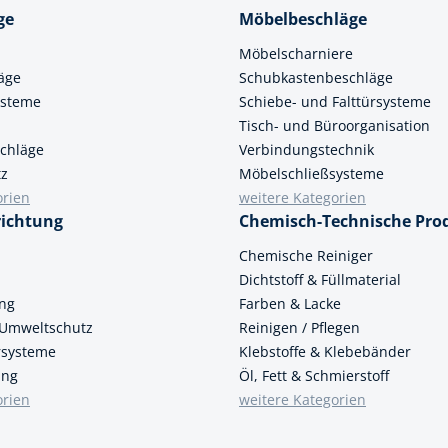
ge
Möbelbeschläge
Möbelscharniere
äge
Schubkastenbeschläge
ysteme
Schiebe- und Falttürsysteme
Tisch- und Büroorganisation
chläge
Verbindungstechnik
tz
Möbelschließsysteme
orien
weitere Kategorien
richtung
Chemisch-Technische Pro
n
Chemische Reiniger
Dichtstoff & Füllmaterial
ung
Farben & Lacke
 Umweltschutz
Reinigen / Pflegen
ersysteme
Klebstoffe & Klebebänder
ung
Öl, Fett & Schmierstoff
orien
weitere Kategorien