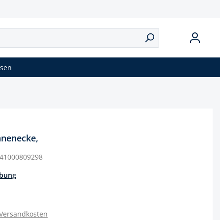
isen
nnenecke,
41000809298
ibung
 Versandkosten