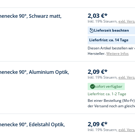
cheiben
- und Klemmsysteme
2,03 €*
nenecke 90°, Schwarz matt,
ug
Inkl. 19% Steuern,
exkl. Ver
rial
uge
Lieferzeit beachten
chinenbefestigung
Lieferfrist: ca. 14 Tage
 & Ziehklingen
derstecker
Diesen Artikel bestellen wir 
zeuge
Hersteller.
Weitere Infos
ug
r
2,09 €*
nenecke 90°, Aluminium Optik,
 Schlagschnur
Inkl. 19% Steuern,
exkl. Ver
sofort verfügbar
Lieferfrist: ca. 1-2 Tage
g
Bei einer Bestellung (Mo-Fr)
der Versand noch am gleich
zeug
2,09 €*
enecke 90°, Edelstahl Optik,
Inkl. 19% Steuern,
exkl. Ver
lle