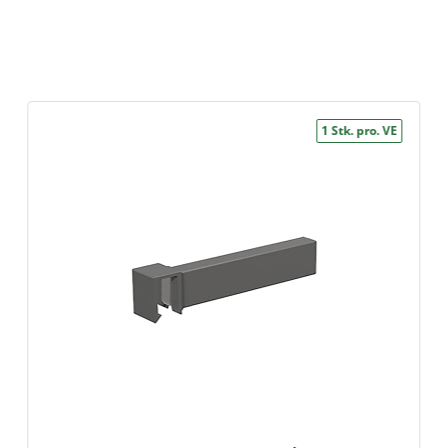
k
üfer
uge & Lochwerkzeuge
1 Stk. pro. VE