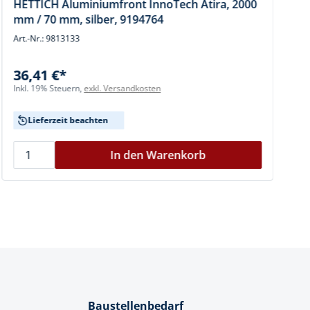
HETTICH Aluminiumfront InnoTech Atira, 2000
mm / 70 mm, silber, 9194764
Art.-Nr.: 9813133
A
36,41 €*
Inkl. 19% Steuern,
exkl. Versandkosten
I
Lieferzeit beachten
In den Warenkorb
Baustellenbedarf