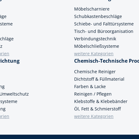
Möbelscharniere
äge
Schubkastenbeschläge
ysteme
Schiebe- und Falttürsysteme
Tisch- und Büroorganisation
chläge
Verbindungstechnik
tz
Möbelschließsysteme
orien
weitere Kategorien
richtung
Chemisch-Technische Pro
n
Chemische Reiniger
Dichtstoff & Füllmaterial
ung
Farben & Lacke
 Umweltschutz
Reinigen / Pflegen
ersysteme
Klebstoffe & Klebebänder
ung
Öl, Fett & Schmierstoff
orien
weitere Kategorien