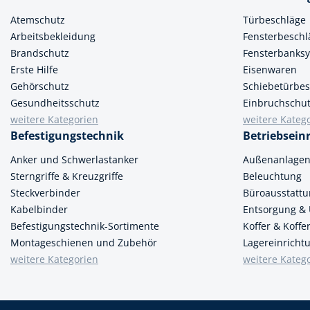
Atemschutz
Türbeschläge
Arbeitsbekleidung
Fensterbeschl
Brandschutz
Fensterbanks
Erste Hilfe
Eisenwaren
Gehörschutz
Schiebetürbes
Gesundheitsschutz
Einbruchschu
weitere Kategorien
weitere Kateg
Befestigungstechnik
Betriebsein
Anker und Schwerlastanker
Außenanlage
Sterngriffe & Kreuzgriffe
Beleuchtung
Steckverbinder
Büroausstatt
Kabelbinder
Entsorgung &
Befestigungstechnik-Sortimente
Koffer & Koff
Montageschienen und Zubehör
Lagereinricht
weitere Kategorien
weitere Kateg