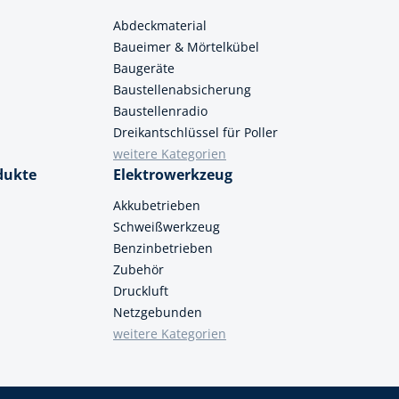
Abdeckmaterial
Baueimer & Mörtelkübel
Baugeräte
Baustellenabsicherung
Baustellenradio
Dreikantschlüssel für Poller
weitere Kategorien
dukte
Elektrowerkzeug
Akkubetrieben
Schweißwerkzeug
Benzinbetrieben
Zubehör
Druckluft
Netzgebunden
weitere Kategorien