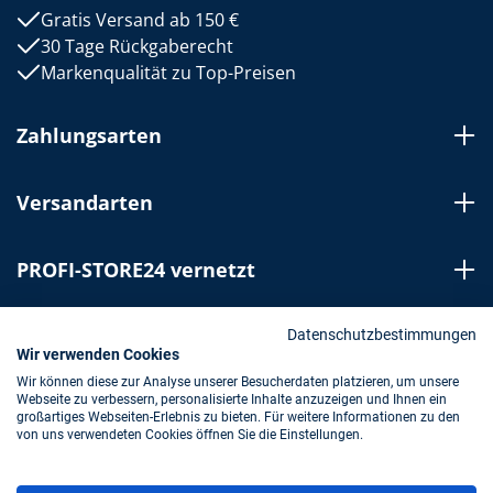
Gratis Versand ab 150 €
30 Tage Rückgaberecht
Markenqualität zu Top-Preisen
Zahlungsarten
Versandarten
PROFI-STORE24 vernetzt
Bestellung widerrufen
Datenschutzbestimmungen
Wir verwenden Cookies
Wir können diese zur Analyse unserer Besucherdaten platzieren, um unsere
Webseite zu verbessern, personalisierte Inhalte anzuzeigen und Ihnen ein
Impressum
AGB
Datenschutz
großartiges Webseiten-Erlebnis zu bieten. Für weitere Informationen zu den
von uns verwendeten Cookies öffnen Sie die Einstellungen.
* Alle Preise inkl. gesetzl. Mehrwertsteuer zzgl.