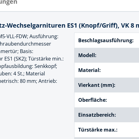
ungen
cheiben
- und Klemmsysteme
ug
-Wechselgarnituren ES1 (Knopf/Griff), VK 8 
rial
uge
M5-VLL-FDW; Ausführung:
chinenbefestigung
Beschlagsausführung:
 & Ziehklingen
 Schraubendurchmesser
derstecker
mertür; Basis:
zeuge
Modell:
r ES1 (SK2); Türstärke min.:
Kopfausbildung: Senkkopf;
ug
Material:
r
ben: 4 St.; Material
 Schlagschnur
metrisch: 80 mm; Antrieb:
Vierkant (mm):
Oberfläche:
g
Einsatzbereich:
zeug
Türstärke max.:
lle