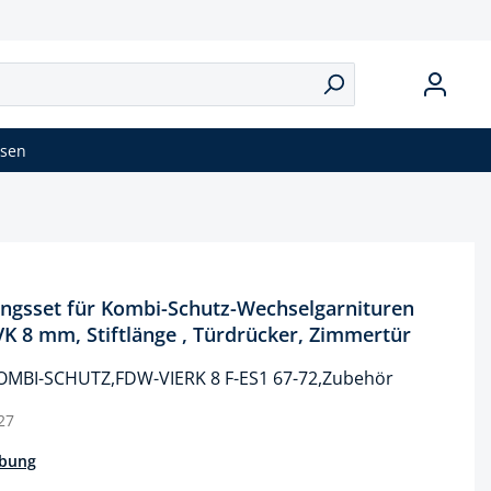
isen
gsset für Kombi-Schutz-Wechselgarnituren
 VK 8 mm, Stiftlänge , Türdrücker, Zimmertür
OMBI-SCHUTZ,FDW-VIERK 8 F-ES1 67-72,Zubehör
27
ibung