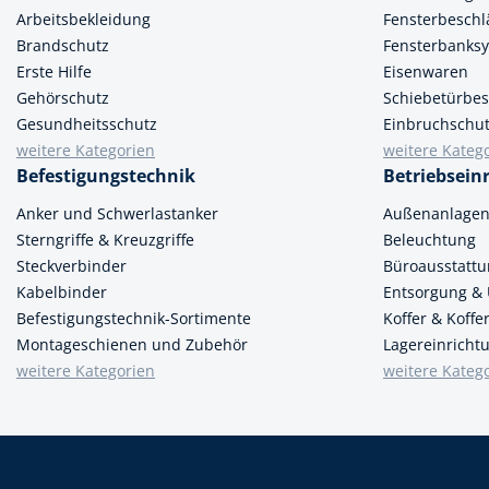
Arbeitsbekleidung
Fensterbeschl
Brandschutz
Fensterbanks
Erste Hilfe
Eisenwaren
Gehörschutz
Schiebetürbes
Gesundheitsschutz
Einbruchschu
weitere Kategorien
weitere Kateg
Befestigungstechnik
Betriebsein
Anker und Schwerlastanker
Außenanlage
Sterngriffe & Kreuzgriffe
Beleuchtung
Steckverbinder
Büroausstatt
Kabelbinder
Entsorgung &
Befestigungstechnik-Sortimente
Koffer & Koff
Montageschienen und Zubehör
Lagereinricht
weitere Kategorien
weitere Kateg