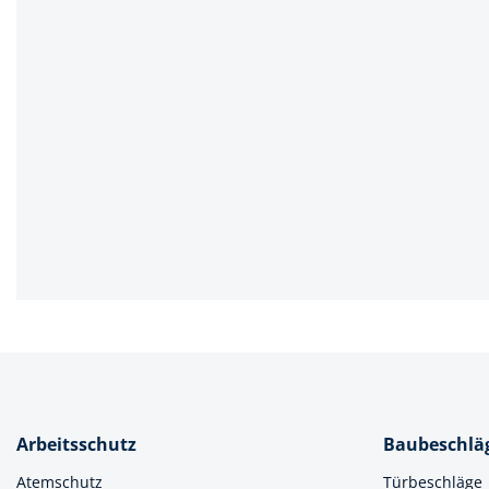
Spanntechni
Spannungspr
Stanzwerkze
Arbeitsschutz
Baubeschlä
Atemschutz
Türbeschläge