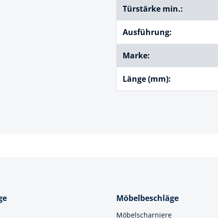
Türstärke min.:
k
Ausführung:
üfer
uge & Lochwerkzeuge
Marke:
Länge (mm):
ge
Möbelbeschläge
Möbelscharniere