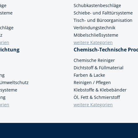
äge
Schubkastenbeschläge
ysteme
Schiebe- und Falttürsysteme
Tisch- und Büroorganisation
chläge
Verbindungstechnik
tz
Möbelschließsysteme
orien
weitere Kategorien
richtung
Chemisch-Technische Pro
n
Chemische Reiniger
Dichtstoff & Füllmaterial
ung
Farben & Lacke
 Umweltschutz
Reinigen / Pflegen
ersysteme
Klebstoffe & Klebebänder
ung
Öl, Fett & Schmierstoff
orien
weitere Kategorien