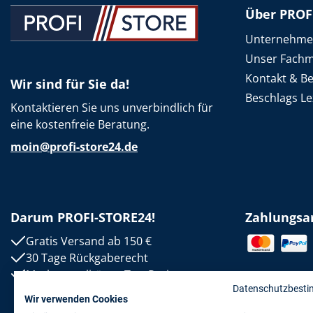
Über PROF
Unternehm
Unser Fachm
Kontakt & B
Wir sind für Sie da!
Beschlags Le
Kontaktieren Sie uns unverbindlich für
eine kostenfreie Beratung.
moin@profi-store24.de
Darum PROFI-STORE24!
Zahlungsa
Gratis Versand ab 150 €
30 Tage Rückgaberecht
Markenqualität zu Top-Preisen
Datenschutzbest
Wir verwenden Cookies