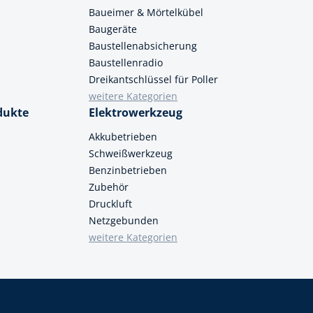
Baueimer & Mörtelkübel
Baugeräte
Baustellenabsicherung
Baustellenradio
Dreikantschlüssel für Poller
weitere Kategorien
dukte
Elektrowerkzeug
Akkubetrieben
Schweißwerkzeug
Benzinbetrieben
Zubehör
Druckluft
Netzgebunden
weitere Kategorien