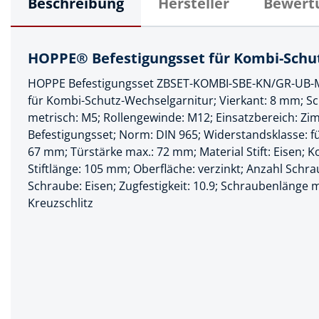
Beschreibung
Hersteller
Bewert
Muttern & S
Handpresse
Verbindungs
Hebelwerkze
HOPPE® Befestigungsset für Kombi-Schutz
Montagemate
Hebewerkze
HOPPE Befestigungsset ZBSET-KOMBI-SBE-KN/GR-UB-
Zubehör Mas
Hobel, Beitel
für Kombi-Schutz-Wechselgarnitur; Vierkant: 8 mm;
Splinte & Fe
metrisch: M5; Rollengewinde: M12; Einsatzbereich: Zim
Magnetwerk
Befestigungsset; Norm: DIN 965; Widerstandsklasse: fü
Schellen
67 mm; Türstärke max.: 72 mm; Material Stift: Eisen; 
Malerwerkze
Holzverbinde
Stiftlänge: 105 mm; Oberfläche: verzinkt; Anzahl Schrau
Maurer- und
Schraube: Eisen; Zugfestigkeit: 10.9; Schraubenlänge 
Kreuzschlitz
Meißel
Nietwerkzeu
Pumpen
Schneidwerk
Spachtel & Ke