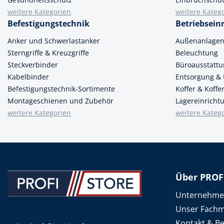
weitere Kategorien
weitere Kateg
Befestigungstechnik
Betriebsein
Anker und Schwerlastanker
Außenanlage
Sterngriffe & Kreuzgriffe
Beleuchtung
Steckverbinder
Büroausstatt
Kabelbinder
Entsorgung &
Befestigungstechnik-Sortimente
Koffer & Koff
Montageschienen und Zubehör
Lagereinricht
weitere Kategorien
weitere Kateg
Über PROF
Unternehm
Unser Fachm
Kontakt & B