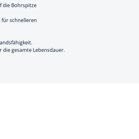
f die Bohrspitze
k
 für schnelleren
üfer
uge & Lochwerkzeuge
andsfähigkeit.
r die gesamte Lebensdauer.