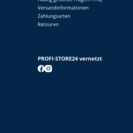
Versandinformationen
Zahlungsarten
Retouren
PROFI-STORE24 vernetzt
footer.socialMedia.facebook.title
footer.socialMedia.instagram.title