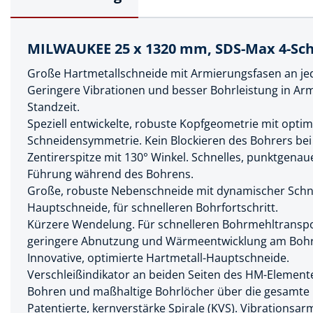
Muttern & S
Handpresse
Verbindungs
Hebelwerkze
MILWAUKEE 25 x 1320 mm, SDS-Max 4-S
Montagemate
Hebewerkze
Große Hartmetallschneide mit Armierungsfasen an j
Zubehör Mas
Geringere Vibrationen und besser Bohrleistung in Arm
Hobel, Beitel
Standzeit.
Splinte & Fe
Speziell entwickelte, robuste Kopfgeometrie mit optima
Magnetwerk
Schellen
Schneidensymmetrie. Kein Blockieren des Bohrers bei 
Malerwerkze
Zentirerspitze mit 130° Winkel. Schnelles, punktgen
Holzverbinde
Führung während des Bohrens.
Maurer- und
Große, robuste Nebenschneide mit dynamischer Schne
Meißel
Hauptschneide, für schnelleren Bohrfortschritt.
Kürzere Wendelung. Für schnelleren Bohrmehltranspor
Nietwerkzeu
geringere Abnutzung und Wärmeentwicklung am Bohr
Pumpen
Innovative, optimierte Hartmetall-Hauptschneide.
Verschleißindikator an beiden Seiten des HM-Element
Schneidwerk
Bohren und maßhaltige Bohrlöcher über die gesamte
Patentierte, kernverstärke Spirale (KVS). Vibrationsa
Spachtel & Ke