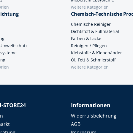
orien
weitere Kategorien
richtung
Chemisch-Technische Pro
n
Chemische Reiniger
Dichtstoff & Füllmaterial
ung
Farben & Lacke
 Umweltschutz
Reinigen / Pflegen
ersysteme
Klebstoffe & Klebebänder
ung
Öl, Fett & Schmierstoff
orien
weitere Kategorien
I-STORE24
Informationen
en
Widerrufsbelehrung
arkt
AGB
eratung
Impressum