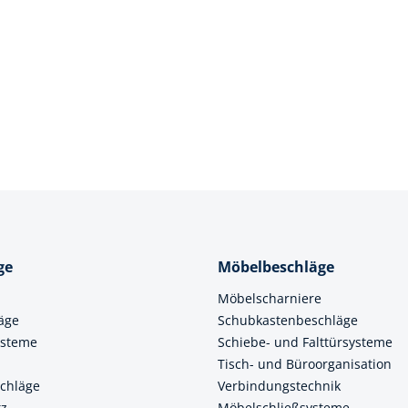
ge
Möbelbeschläge
Möbelscharniere
äge
Schubkastenbeschläge
ysteme
Schiebe- und Falttürsysteme
Tisch- und Büroorganisation
chläge
Verbindungstechnik
tz
Möbelschließsysteme