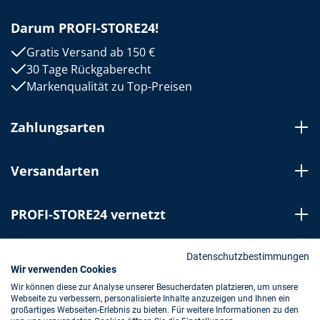
Darum PROFI-STORE24!
Gratis Versand ab 150 €
30 Tage Rückgaberecht
Markenqualität zu Top-Preisen
Zahlungsarten
Versandarten
PROFI-STORE24 vernetzt
Bestellung widerrufen
Datenschutzbestimmungen
Wir verwenden Cookies
Wir können diese zur Analyse unserer Besucherdaten platzieren, um unsere
Webseite zu verbessern, personalisierte Inhalte anzuzeigen und Ihnen ein
Impressum
AGB
Datenschutz
großartiges Webseiten-Erlebnis zu bieten. Für weitere Informationen zu den