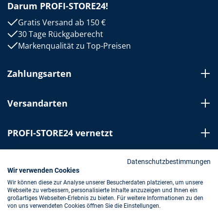
Darum PROFI-STORE24!
Gratis Versand ab 150 €
30 Tage Rückgaberecht
Markenqualität zu Top-Preisen
Zahlungsarten
Versandarten
PROFI-STORE24 vernetzt
Bestellung widerrufen
Datenschutzbestimmungen
Wir verwenden Cookies
Wir können diese zur Analyse unserer Besucherdaten platzieren, um unsere
Webseite zu verbessern, personalisierte Inhalte anzuzeigen und Ihnen ein
Impressum
AGB
Datenschutz
großartiges Webseiten-Erlebnis zu bieten. Für weitere Informationen zu den
von uns verwendeten Cookies öffnen Sie die Einstellungen.