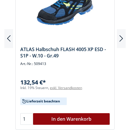
E
ATLAS Halbschuh FLASH 4005 XP ESD -
S1P - W.10 - Gr.49
Art.-Nr.: 509413
A
132,54 €*
I
Inkl. 19% Steuern,
exkl. Versandkosten
Lieferzeit beachten
In den Warenkorb