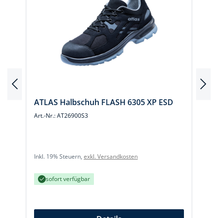
l
ATLAS Halbschuh FLASH 6305 XP ESD
Art.-Nr.: AT26900S3
A
Inkl. 19% Steuern,
exkl. Versandkosten
I
sofort verfügbar