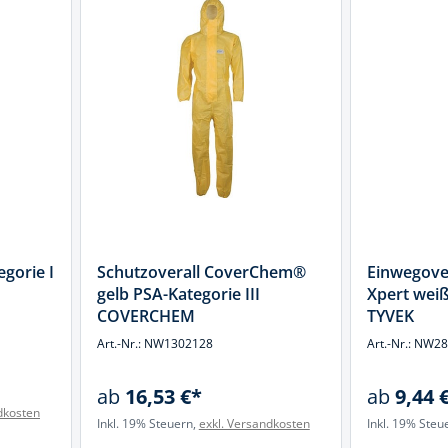
gorie I
Schutzoverall CoverChem®
Einwegove
gelb PSA-Kategorie III
Xpert weiß
COVERCHEM
TYVEK
Art.-Nr.: NW1302128
Art.-Nr.: NW2
ab
16,53 €*
ab
9,44 
dkosten
Inkl. 19% Steuern,
exkl. Versandkosten
Inkl. 19% Steu