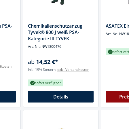
u PSA-
Chemikalienschutzanzug
ASATEX Ei
Tyvek® 800 J weiß PSA-
Art.-Nr.: NW1
Kategorie III TYVEK
Art.-Nr.: NW1300476
sofort ver
ab
14,52 €*
dkosten
Inkl. 19% Steuern,
exkl. Versandkosten
sofort verfügbar
Details
Prei