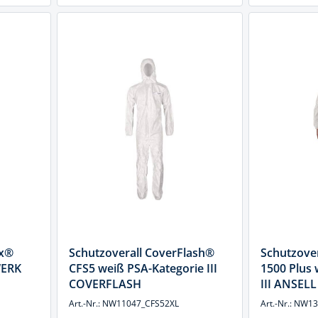
ex®
Schutzoverall CoverFlash®
Schutzove
WERK
CFS5 weiß PSA-Kategorie III
1500 Plus 
COVERFLASH
III ANSELL
Art.-Nr.: NW11047_CFS52XL
Art.-Nr.: NW1