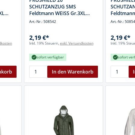
PROSHIELD 20
PROSHIEL
cheiben
SCHUTZANZUG SMS
SCHUTZA
- und Klemmsysteme
XL
Feldtmann WEISS Gr.3XL
Feldtmann
ug
(66/68)
(58/60)
Art.-Nr.: 508542
Art.-Nr.: 5085
rial
uge
chinenbefestigung
2,19 €*
2,19 €*
 & Ziehklingen
dkosten
Inkl. 19% Steuern,
exkl. Versandkosten
Inkl. 19% Steu
derstecker
zeuge
sofort verfügbar
sofort ver
ug
r
nkorb
In den Warenkorb
 Schlagschnur
g
zeug
lle