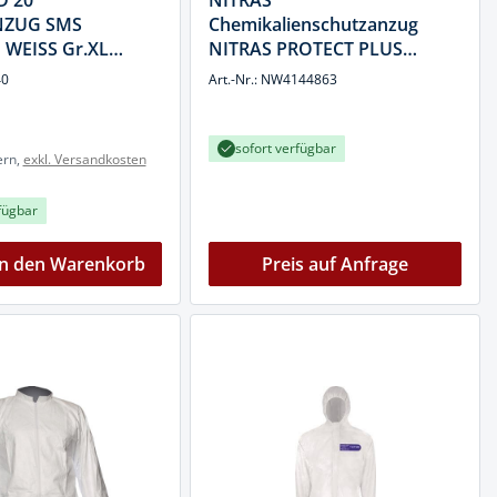
D 20
NITRAS
NZUG SMS
Chemikalienschutzanzug
 WEISS Gr.XL
NITRAS PROTECT PLUS
NITRAS
40
Art.-Nr.: NW4144863
sofort verfügbar
ern,
exkl. Versandkosten
fügbar
In den Warenkorb
Preis auf Anfrage