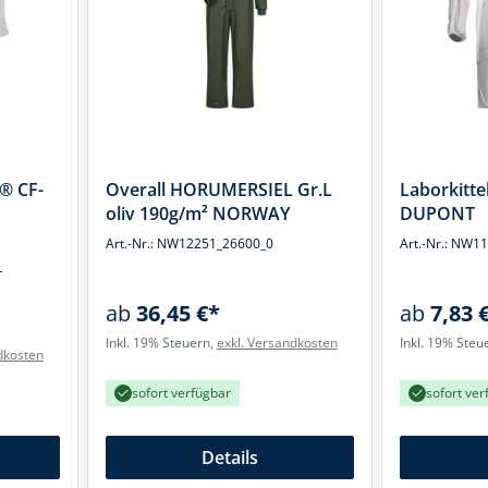
k
üfer
uge & Lochwerkzeuge
h® CF-
Overall HORUMERSIEL Gr.L
Laborkitte
oliv 190g/m² NORWAY
DUPONT
Art.-Nr.: NW12251_26600_0
Art.-Nr.: NW1
L
ab
36,45 €*
ab
7,83 
Inkl. 19% Steuern,
exkl. Versandkosten
Inkl. 19% Steu
dkosten
sofort verfügbar
sofort ver
Details