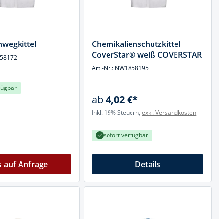
nwegkittel
Chemikalienschutzkittel
CoverStar® weiß COVERSTAR
858172
Art.-Nr.: NW1858195
fügbar
ab
4,02 €*
Inkl. 19% Steuern,
exkl. Versandkosten
sofort verfügbar
s auf Anfrage
Details