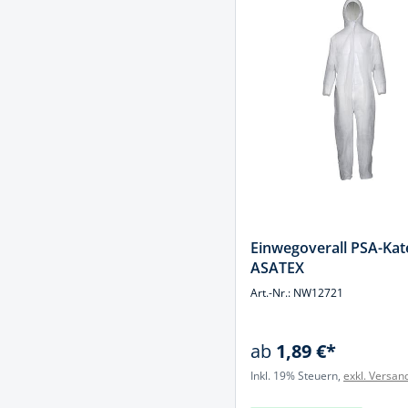
Einwegoverall PSA-Kate
ASATEX
Art.-Nr.: NW12721
ab
1,89 €*
Inkl. 19% Steuern,
exkl. Versan