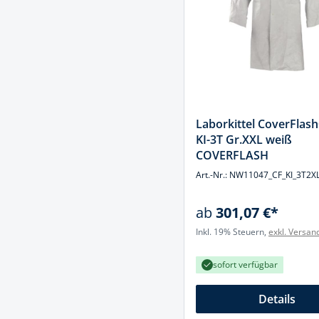
Spanntechni
Spannungspr
Stanzwerkze
Laborkittel CoverFlas
KI-3T Gr.XXL weiß
COVERFLASH
Art.-Nr.: NW11047_CF_KI_3T2X
ab
301,07 €*
Inkl. 19% Steuern,
exkl. Versan
sofort verfügbar
Details