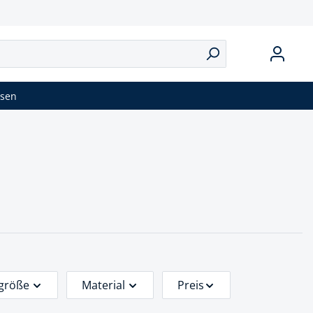
isen
rgröße
Material
Preis