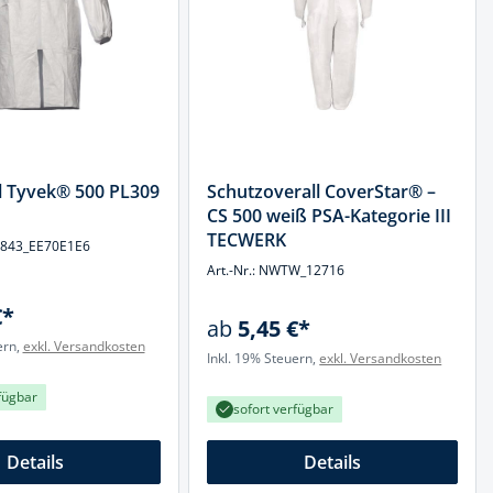
l Tyvek® 500 PL309
Schutzoverall CoverStar® –
CS 500 weiß PSA-Kategorie III
TECWERK
1843_EE70E1E6
Art.-Nr.: NWTW_12716
€*
ab
5,45 €*
ern,
exkl. Versandkosten
Inkl. 19% Steuern,
exkl. Versandkosten
fügbar
sofort verfügbar
Details
Details