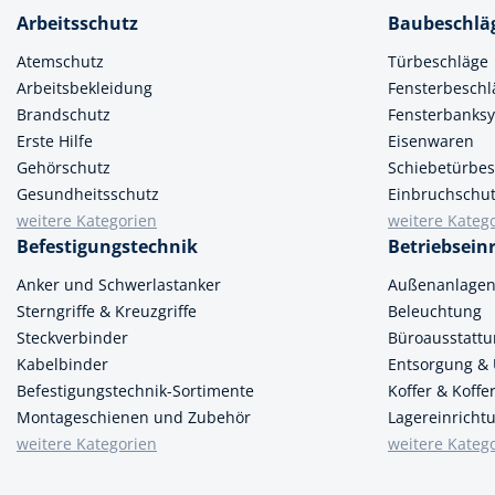
Muttern & S
Arbeitsschutz
Baubeschlä
Handpresse
Verbindungs
Atemschutz
Türbeschläge
Hebelwerkze
Montagemate
Arbeitsbekleidung
Fensterbeschl
Hebewerkze
Brandschutz
Fensterbanks
Zubehör Mas
Erste Hilfe
Eisenwaren
Hobel, Beitel
Gehörschutz
Schiebetürbes
Splinte & Fe
Gesundheitsschutz
Einbruchschu
Magnetwerk
Schellen
weitere Kategorien
weitere Kateg
Malerwerkze
Befestigungstechnik
Betriebsein
Holzverbinde
Maurer- und
Anker und Schwerlastanker
Außenanlage
Sterngriffe & Kreuzgriffe
Beleuchtung
Meißel
Steckverbinder
Büroausstatt
Nietwerkzeu
Kabelbinder
Entsorgung &
Befestigungstechnik-Sortimente
Koffer & Koff
Pumpen
Montageschienen und Zubehör
Lagereinricht
weitere Kategorien
weitere Kateg
Schneidwerk
Spachtel & Ke