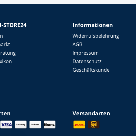
k
üfer
I-STORE24
Informationen
uge & Lochwerkzeuge
en
Widerrufsbelehrung
arkt
AGB
eratung
Impressum
xikon
Datenschutz
Geschäftskunde
rten
Versandarten