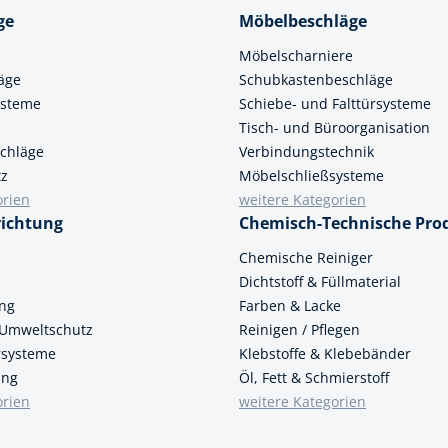
cheiben
ge
Möbelbeschläge
- und Klemmsysteme
Möbelscharniere
ug
rial
äge
Schubkastenbeschläge
uge
ysteme
Schiebe- und Falttürsysteme
chinenbefestigung
Tisch- und Büroorganisation
 & Ziehklingen
chläge
Verbindungstechnik
derstecker
tz
zeuge
Möbelschließsysteme
orien
weitere Kategorien
ug
richtung
Chemisch-Technische Pro
r
 Schlagschnur
n
Chemische Reiniger
Dichtstoff & Füllmaterial
ung
Farben & Lacke
g
 Umweltschutz
Reinigen / Pflegen
ersysteme
Klebstoffe & Klebebänder
ung
Öl, Fett & Schmierstoff
orien
weitere Kategorien
zeug
lle