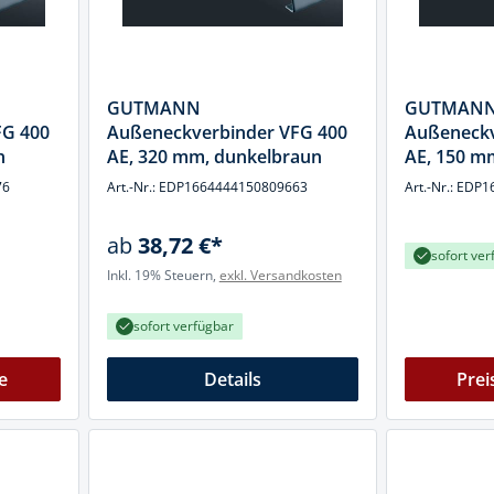
GUTMANN
GUTMAN
FG 400
Außeneckverbinder VFG 400
Außeneckv
n
AE, 320 mm, dunkelbraun
AE, 150 mm
76
Art.-Nr.: EDP1664444150809663
Art.-Nr.: ED
ab
38,72 €*
sofort ver
Inkl. 19% Steuern,
exkl. Versandkosten
sofort verfügbar
e
Details
Prei