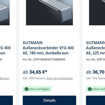
k
üfer
uge & Lochwerkzeuge
GUTMANN
GUTMAN
FG 400
Außeneckverbinder VFG 400
Außeneckv
aun
AE, 180 mm, dunkelbraun
AE, 225 m
00
Art.-Nr.: EDP1664444150809495
Art.-Nr.: ED
ab
34,65 €*
ab
36,70
dkosten
Inkl. 19% Steuern,
exkl. Versandkosten
Inkl. 19% Steu
sofort verfügbar
sofort ver
Details