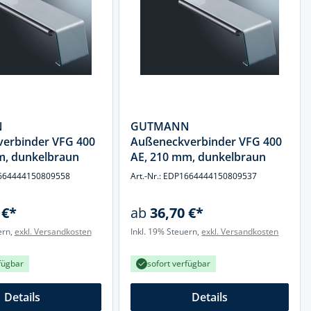
N
GUTMANN
erbinder VFG 400
Außeneckverbinder VFG 400
m, dunkelbraun
AE, 210 mm, dunkelbraun
P1664444150809558
Art.-Nr.: EDP1664444150809537
 €*
ab
36,70 €*
ern,
exkl. Versandkosten
Inkl. 19% Steuern,
exkl. Versandkosten
fügbar
sofort verfügbar
Details
Details