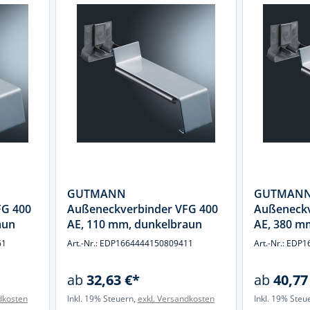
GUTMANN
GUTMAN
FG 400
Außeneckverbinder VFG 400
Außeneckv
aun
AE, 110 mm, dunkelbraun
AE, 380 m
61
Art.-Nr.: EDP1664444150809411
Art.-Nr.: ED
ab
32,63 €*
ab
40,77
dkosten
Inkl. 19% Steuern,
exkl. Versandkosten
Inkl. 19% Steu