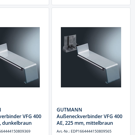
N
GUTMANN
erbinder VFG 400
Außeneckverbinder VFG 400
, dunkelbraun
AE, 225 mm, mittelbraun
P1664444150809369
Art.-Nr.: EDP1664444150809565