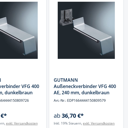
N
GUTMANN
erbinder VFG 400
Außeneckverbinder VFG 400
m, dunkelbraun
AE, 240 mm, dunkelbraun
P1664444150809726
Art.-Nr.: EDP1664444150809579
 €*
ab
36,70 €*
ern,
exkl. Versandkosten
Inkl. 19% Steuern,
exkl. Versandkosten