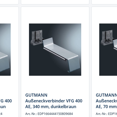
GUTMANN
GUTMAN
FG 400
Außeneckverbinder VFG 400
Außeneckv
aun
AE, 340 mm, dunkelbraun
AE, 70 mm
24
Art.-Nr.: EDP1664444150809684
Art.-Nr.: ED