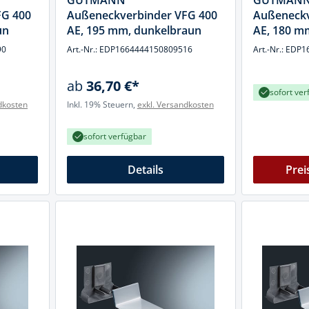
GUTMANN
GUTMAN
cheiben
FG 400
Außeneckverbinder VFG 400
Außeneckv
- und Klemmsysteme
un
AE, 195 mm, dunkelbraun
AE, 180 mm
ug
90
Art.-Nr.: EDP1664444150809516
Art.-Nr.: ED
rial
uge
chinenbefestigung
ab
36,70 €*
sofort ver
 & Ziehklingen
dkosten
Inkl. 19% Steuern,
exkl. Versandkosten
derstecker
zeuge
sofort verfügbar
ug
r
Details
Prei
 Schlagschnur
g
zeug
lle