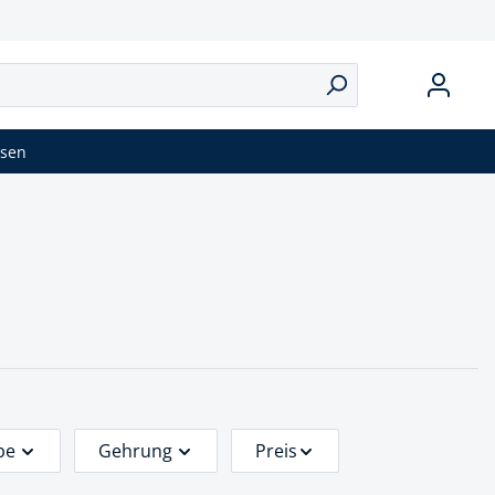
isen
be
Gehrung
Preis