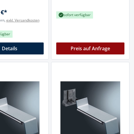
 €*
sofort verfügbar
ern,
exkl. Versandkosten
fügbar
Details
Preis auf Anfrage