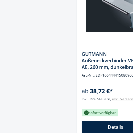
Spanntechni
Spannungspr
Stanzwerkze
GUTMANN
Außeneckverbinder V
AE, 260 mm, dunkelbr
Art.-Nr.: EDP16644441508096
ab
38,72 €*
Inkl. 19% Steuern,
exkl. Versan
sofort verfügbar
Details