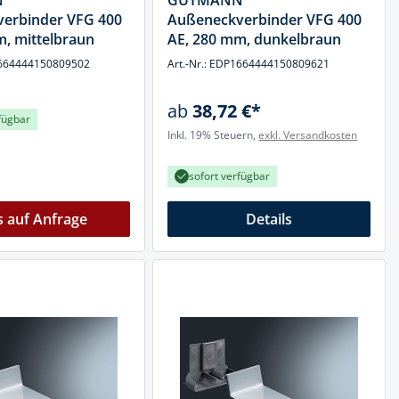
N
GUTMANN
erbinder VFG 400
Außeneckverbinder VFG 400
, mittelbraun
AE, 280 mm, dunkelbraun
P1664444150809502
Art.-Nr.: EDP1664444150809621
ab
38,72 €*
fügbar
Inkl. 19% Steuern,
exkl. Versandkosten
sofort verfügbar
s auf Anfrage
Details