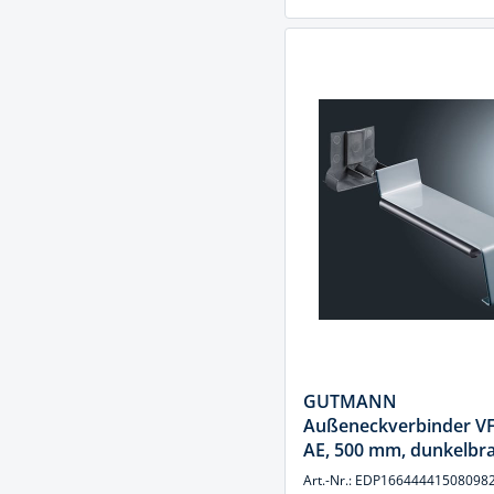
GUTMANN
Außeneckverbinder V
AE, 500 mm, dunkelbr
Art.-Nr.: EDP16644441508098