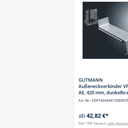
GUTMANN
Außeneckverbinder V
AE, 420 mm, dunkelbr
Art.-Nr.: EDP16644441508097
ab
42,82 €*
Inkl. 19% Steuern,
exkl. Versan