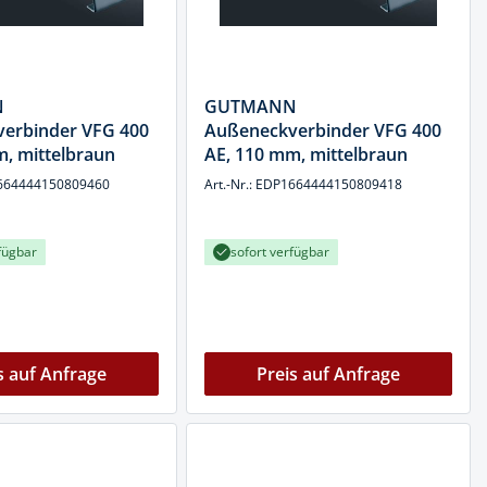
N
GUTMANN
erbinder VFG 400
Außeneckverbinder VFG 400
, mittelbraun
AE, 110 mm, mittelbraun
P1664444150809460
Art.-Nr.: EDP1664444150809418
fügbar
sofort verfügbar
s auf Anfrage
Preis auf Anfrage