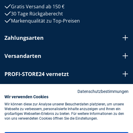
Gratis Versand ab 150 €
30 Tage Rückgaberecht
Markenqualität zu Top-Preisen
Zahlungsarten
Versandarten
PROFI-STORE24 vernetzt
Bestellung widerrufen
Datenschutzbestimmungen
Wir verwenden Cookies
Wir können diese zur Analyse unserer Besucherdaten platzieren, um unsere
Webseite zu verbessern, personalisierte Inhalte anzuzeigen und Ihnen ein
Impressum
AGB
Datenschutz
großartiges Webseiten-Erlebnis zu bieten. Für weitere Informationen zu den
von uns verwendeten Cookies öffnen Sie die Einstellungen.
* Alle Preise inkl. gesetzl. Mehrwertsteuer zzgl.