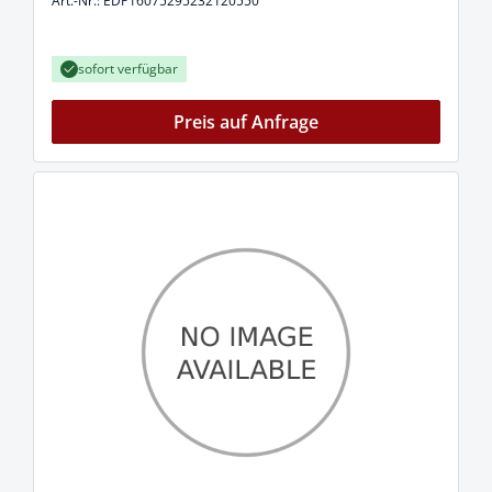
Art.-Nr.: EDP16075295232120550
sofort verfügbar
Preis auf Anfrage