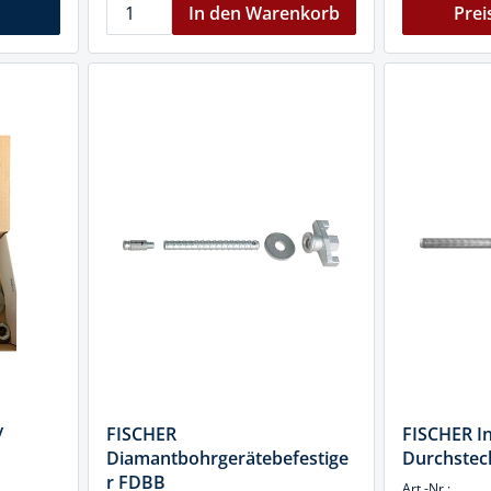
In den Warenkorb
Prei
/
FISCHER
FISCHER In
Diamantbohrgerätebefestige
Durchstec
r FDBB
Art.-Nr.: