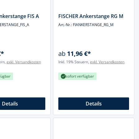
nkerstange FIS A
FISCHER Ankerstange RG M
NKERSTANGE_FIS_A
Art.-Nr.: FIANKERSTANGE_RG_M
€*
ab
11,96 €*
ern,
exkl. Versandkosten
Inkl. 19% Steuern,
exkl. Versandkosten
fügbar
sofort verfügbar
Details
Details