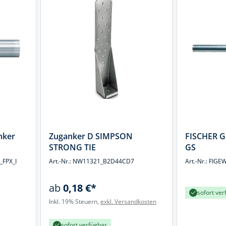
k
üfer
uge & Lochwerkzeuge
nker
Zuganker D SIMPSON
FISCHER G
STRONG TIE
GS
_FPX_I
Art.-Nr.: NW11321_B2D44CD7
Art.-Nr.: FIG
ab
0,18 €*
sofort ver
Inkl. 19% Steuern,
exkl. Versandkosten
sofort verfügbar