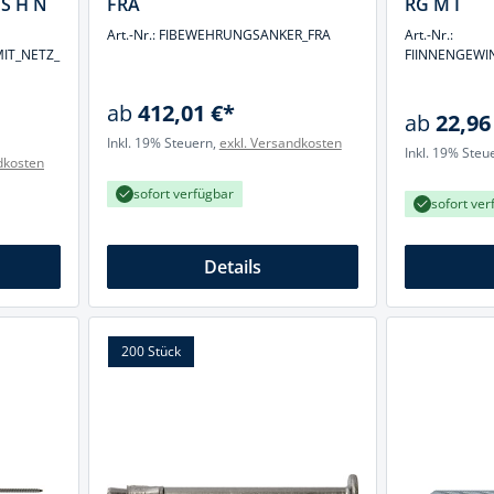
IS H N
FRA
RG M I
Art.-Nr.: FIBEWEHRUNGSANKER_FRA
Art.-Nr.:
MIT_NETZ_
FIINNENGEWI
ab
412,01 €*
ab
22,96
Inkl. 19% Steuern,
exkl. Versandkosten
Inkl. 19% Steu
dkosten
sofort verfügbar
sofort ver
Details
200 Stück