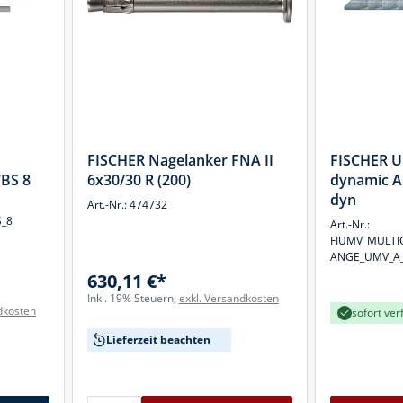
FISCHER Nagelanker FNA II
FISCHER U
VBS 8
6x30/30 R (200)
dynamic A
dyn
Art.-Nr.: 474732
S_8
Art.-Nr.:
FIUMV_MULTI
ANGE_UMV_A
630,11 €*
Inkl. 19% Steuern,
exkl. Versandkosten
dkosten
sofort ver
Lieferzeit beachten