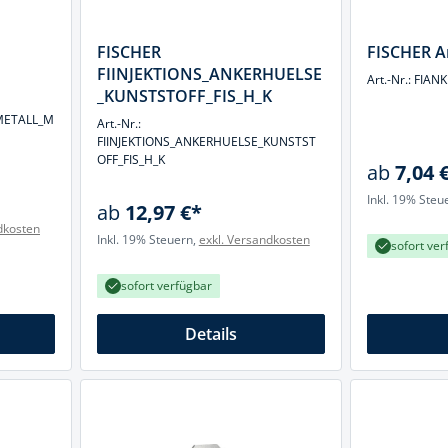
cheiben
- und Klemmsysteme
FISCHER
FISCHER A
ug
FIINJEKTIONS_ANKERHUELSE
rial
Art.-Nr.: FIA
_KUNSTSTOFF_FIS_H_K
uge
chinenbefestigung
METALL_M
Art.-Nr.:
 & Ziehklingen
FIINJEKTIONS_ANKERHUELSE_KUNSTST
derstecker
OFF_FIS_H_K
ab
7,04 
zeuge
Inkl. 19% Steu
ab
12,97 €*
ug
dkosten
r
Inkl. 19% Steuern,
exkl. Versandkosten
sofort ver
 Schlagschnur
sofort verfügbar
g
Details
zeug
lle