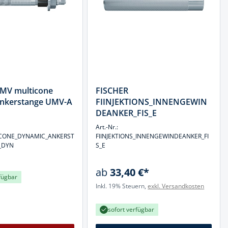
MV multicone
FISCHER
nkerstange UMV-A
FIINJEKTIONS_INNENGEWIN
DEANKER_FIS_E
Art.-Nr.:
CONE_DYNAMIC_ANKERST
FIINJEKTIONS_INNENGEWINDEANKER_FI
_DYN
S_E
ab
33,40 €*
fügbar
Inkl. 19% Steuern,
exkl. Versandkosten
sofort verfügbar