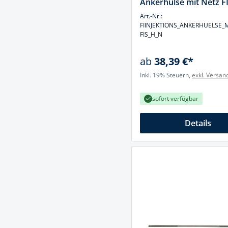
Ankerhülse mit Netz F
Art.-Nr.:
FIINJEKTIONS_ANKERHUELSE_
FIS_H_N
ab
38,39 €*
Inkl. 19% Steuern,
exkl. Versan
sofort verfügbar
Details