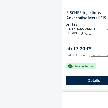
Muttern & S
Handpresse
Verbindungs
FISCHER Injektions-
Hebelwerkze
Ankerhülse Metall FIS
Montagemate
Hebewerkze
Art.-Nr.:
Zubehör Mas
FIINJEKTIONS_ANKERHUELSE_
Hobel, Beitel
ETERWARE_FIS_H_L
Splinte & Fe
Magnetwerk
Schellen
ab
17,20 €*
Malerwerkze
Inkl. 19% Steuern,
exkl. Versan
Holzverbinde
Maurer- und
sofort verfügbar
Meißel
Nietwerkzeu
Details
Pumpen
Schneidwerk
Spachtel & Ke