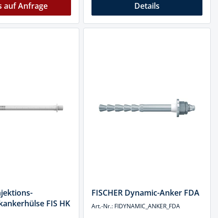
s auf Anfrage
Details
jektions-
FISCHER Dynamic-Anker FDA
kankerhülse FIS HK
Art.-Nr.: FIDYNAMIC_ANKER_FDA