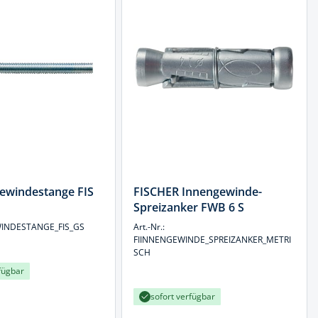
ewindestange FIS
FISCHER Innengewinde-
Spreizanker FWB 6 S
EWINDESTANGE_FIS_GS
Art.-Nr.:
FIINNENGEWINDE_SPREIZANKER_METRI
SCH
fügbar
sofort verfügbar