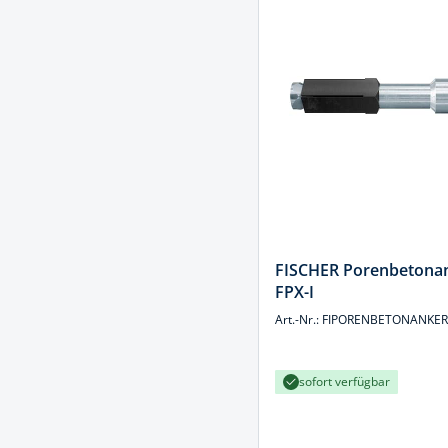
Spanntechni
Spannungspr
Stanzwerkze
FISCHER Porenbetona
FPX-I
Art.-Nr.: FIPORENBETONANKER
sofort verfügbar