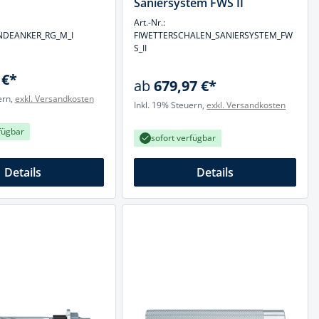
Saniersystem FWS II
Art.-Nr.:
NDEANKER_RG_M_I
FIWETTERSCHALEN_SANIERSYSTEM_FW
S_II
 €*
ab
679,97 €*
ern,
exkl. Versandkosten
Inkl. 19% Steuern,
exkl. Versandkosten
fügbar
sofort verfügbar
Details
Details