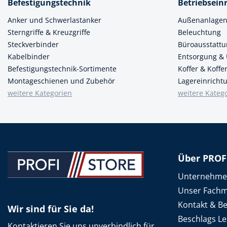
Befestigungstechnik
Betriebsein
Spanntechni
Anker und Schwerlastanker
Außenanlage
Sterngriffe & Kreuzgriffe
Beleuchtung
Spannungspr
Steckverbinder
Büroausstatt
Stanzwerkze
Kabelbinder
Entsorgung &
Befestigungstechnik-Sortimente
Koffer & Koff
Montageschienen und Zubehör
Lagereinricht
weitere Kategorien
weitere Kateg
Über PROF
Unternehm
Unser Fachm
Kontakt & B
Wir sind für Sie da!
Beschlags Le
Kontaktieren Sie uns unverbindlich für