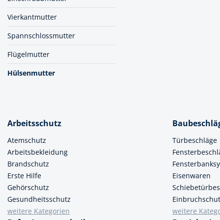
Muttern & S
Handpresse
Vierkantmutter
Verbindungs
Hebelwerkze
Spannschlossmutter
Montagemate
Hebewerkze
Flügelmutter
Zubehör Mas
Hobel, Beitel
Hülsenmutter
Splinte & Fe
Magnetwerk
Schellen
Malerwerkze
Holzverbinde
Arbeitsschutz
Baubeschlä
Maurer- und
Atemschutz
Türbeschläge
Meißel
Arbeitsbekleidung
Fensterbeschl
Nietwerkzeu
Brandschutz
Fensterbanks
Erste Hilfe
Eisenwaren
Pumpen
Gehörschutz
Schiebetürbes
Schneidwerk
Gesundheitsschutz
Einbruchschu
weitere Kategorien
weitere Kateg
Spachtel & Ke