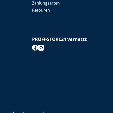
Zahlungsarten
Retouren
PROFI-STORE24 vernetzt
footer.socialMedia.facebook.title
footer.socialMedia.instagram.title