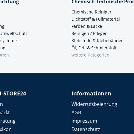
richtung
Chemisch-Technische Pro
k
n
Chemische Reiniger
Dichtstoff & Füllmaterial
üfer
ung
Farben & Lacke
uge & Lochwerkzeuge
 Umweltschutz
Reinigen / Pflegen
ersysteme
Klebstoffe & Klebebänder
ung
Öl, Fett & Schmierstoff
orien
weitere Kategorien
I-STORE24
Informationen
en
Widerrufsbelehrung
arkt
AGB
eratung
Impressum
xikon
Datenschutz