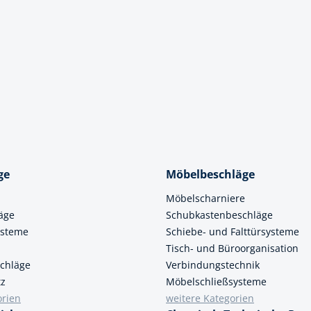
cheiben
- und Klemmsysteme
ug
rial
uge
chinenbefestigung
 & Ziehklingen
derstecker
zeuge
ug
r
ge
Möbelbeschläge
 Schlagschnur
Möbelscharniere
äge
Schubkastenbeschläge
g
ysteme
Schiebe- und Falttürsysteme
Tisch- und Büroorganisation
chläge
Verbindungstechnik
zeug
tz
Möbelschließsysteme
orien
weitere Kategorien
lle