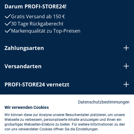
Darum PROFI-STORE24!
Gratis Versand ab 150 €
30 Tage Rückgaberecht
Markenqualität zu Top-Preisen
Zahlungsarten
Versandarten
PROFI-STORE24 vernetzt
Bestellung widerrufen
Datenschutzbestimmungen
Wir verwenden Cookies
Wir können diese zur Analyse unserer Besucherdaten platzieren, um unsere
Webseite zu verbessern, personalisierte Inhalte anzuzeigen und Ihnen ein
Impressum
AGB
Datenschutz
großartiges Webseiten-Erlebnis zu bieten. Für weitere Informationen zu den
von uns verwendeten Cookies öffnen Sie die Einstellungen.