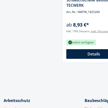
Schlauchschelle Beutel
Muttern & S
TECWERK
Handpresse
Verbindungs
Art.-Nr.: NWTW_1825260
Hebelwerkze
Montagemate
ab
8,93 €*
Hebewerkze
Zubehör Mas
Inkl. 19% Steuern,
exkl. Versan
Hobel, Beitel
Splinte & Fe
Magnetwerk
sofort verfügbar
Schellen
Malerwerkze
Details
Holzverbinde
Maurer- und
Meißel
Nietwerkzeu
Pumpen
Schneidwerk
Arbeitsschutz
Baubeschlä
Spachtel & Ke