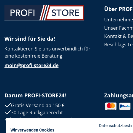
Über PROF
Unternehm
Unser Fachm
Kontakt & B
Wir sind für Sie da!
Beschlags Le
Kontaktieren Sie uns unverbindlich für
eine kostenfreie Beratung.
moin@profi-store24.de
Darum PROFI-STORE24!
Zahlungsa
Gratis Versand ab 150 €
30 Tage Rückgaberecht
Markenqualität zu Top-Preisen
Datenschutzbest
Wir verwenden Cookies