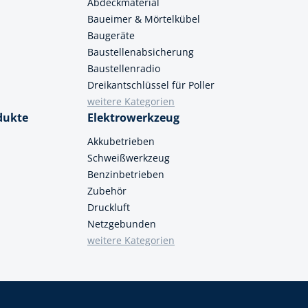
Abdeckmaterial
Baueimer & Mörtelkübel
Baugeräte
Baustellenabsicherung
Baustellenradio
Dreikantschlüssel für Poller
weitere Kategorien
dukte
Elektrowerkzeug
Akkubetrieben
Schweißwerkzeug
Benzinbetrieben
Zubehör
Druckluft
Netzgebunden
weitere Kategorien