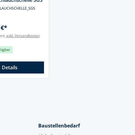
chlauchschelle SGS
SCHLAUCHSCHELLE_SGS
 €*
ern,
exkl. Versandkosten
fügbar
Details
Baustellenbedarf