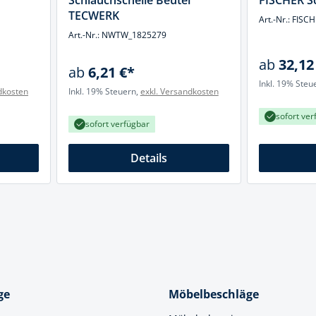
Schlauchschelle Beutel
FISCHER S
cheiben
TECWERK
Art.-Nr.: FI
- und Klemmsysteme
Art.-Nr.: NWTW_1825279
ug
rial
ab
32,12
ab
6,21 €*
uge
chinenbefestigung
Inkl. 19% Steu
dkosten
Inkl. 19% Steuern,
exkl. Versandkosten
 & Ziehklingen
derstecker
sofort ver
zeuge
sofort verfügbar
ug
Details
r
 Schlagschnur
g
zeug
ge
Möbelbeschläge
lle