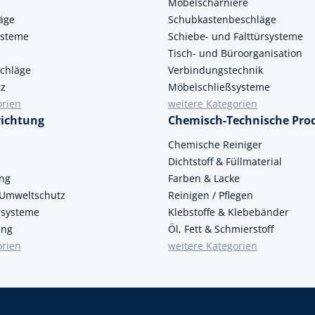
Möbelscharniere
äge
Schubkastenbeschläge
k
ysteme
Schiebe- und Falttürsysteme
üfer
Tisch- und Büroorganisation
chläge
Verbindungstechnik
uge & Lochwerkzeuge
tz
Möbelschließsysteme
orien
weitere Kategorien
richtung
Chemisch-Technische Pro
n
Chemische Reiniger
Dichtstoff & Füllmaterial
ung
Farben & Lacke
 Umweltschutz
Reinigen / Pflegen
ersysteme
Klebstoffe & Klebebänder
ung
Öl, Fett & Schmierstoff
orien
weitere Kategorien