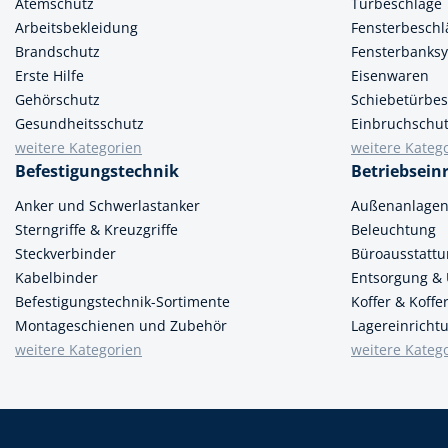
Atemschutz
Türbeschläge
Arbeitsbekleidung
Fensterbeschl
Spanntechni
Brandschutz
Fensterbanks
Spannungspr
Erste Hilfe
Eisenwaren
Gehörschutz
Schiebetürbes
Stanzwerkze
Gesundheitsschutz
Einbruchschu
weitere Kategorien
weitere Kateg
Befestigungstechnik
Betriebsein
Anker und Schwerlastanker
Außenanlage
Sterngriffe & Kreuzgriffe
Beleuchtung
Steckverbinder
Büroausstatt
Kabelbinder
Entsorgung &
Befestigungstechnik-Sortimente
Koffer & Koff
Montageschienen und Zubehör
Lagereinricht
weitere Kategorien
weitere Kateg