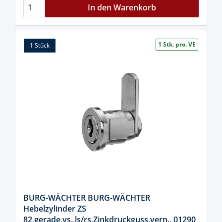
In den Warenkorb
1 Stk. pro. VE
1 Stück
BURG-WÄCHTER BURG-WÄCHTER
Hebelzylinder ZS
82,gerade,vs.,ls/rs,Zinkdruckguss,vern., 01290