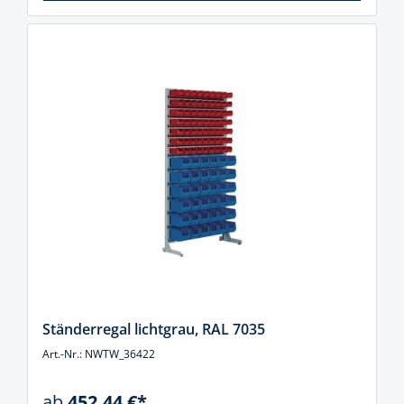
Ständerregal lichtgrau, RAL 7035
Art.-Nr.: NWTW_36422
ab
452,44 €*