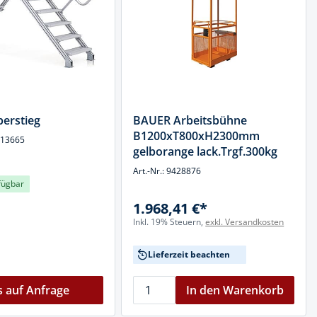
erstieg
BAUER Arbeitsbühne
B1200xT800xH2300mm
913665
gelborange lack.Trgf.300kg
Art.-Nr.: 9428876
fügbar
1.968,41 €*
Inkl. 19% Steuern,
exkl. Versandkosten
Lieferzeit beachten
s auf Anfrage
In den Warenkorb