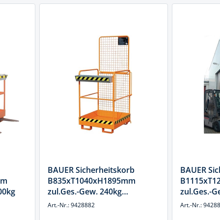
BAUER Sicherheitskorb
BAUER Sic
mm
B835xT1040xH1895mm
B1115xT1
00kg
zul.Ges.-Gew. 240kg
zul.Ges.-
gelborange f.Gabelstapler
gelborange
Art.-Nr.: 9428882
Art.-Nr.: 9428