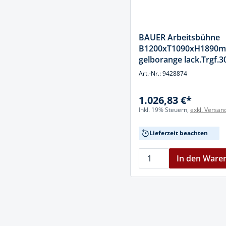
BAUER Arbeitsbühne
B1200xT1090xH1890
gelborange lack.Trgf.3
faltbar
Art.-Nr.: 9428874
1.026,83 €*
Inkl. 19% Steuern,
exkl. Versan
Lieferzeit beachten
In den Ware