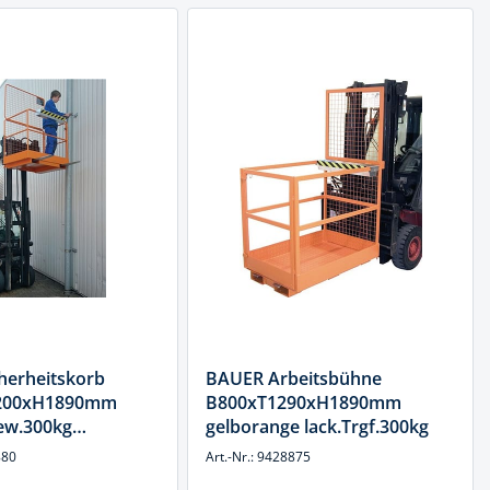
herheitskorb
BAUER Arbeitsbühne
200xH1890mm
B800xT1290xH1890mm
Gew.300kg
gelborange lack.Trgf.300kg
 f.Gabelstapler
880
Art.-Nr.: 9428875