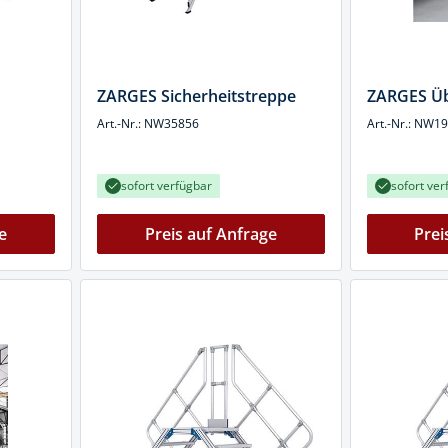
k
üfer
ZARGES Sicherheitstreppe
ZARGES Üb
uge & Lochwerkzeuge
Art.-Nr.: NW35856
Art.-Nr.: NW1
sofort verfügbar
sofort ver
e
Preis auf Anfrage
Prei