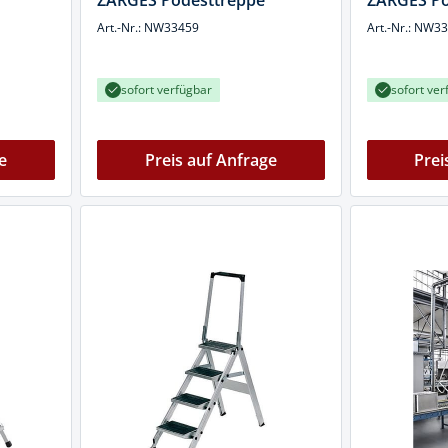
ZARGES Podesttreppe
ZARGES Po
cheiben
Art.-Nr.: NW33459
Art.-Nr.: NW3
- und Klemmsysteme
ug
rial
sofort verfügbar
sofort ver
uge
chinenbefestigung
 & Ziehklingen
derstecker
e
Preis auf Anfrage
Prei
zeuge
ug
r
 Schlagschnur
g
zeug
lle