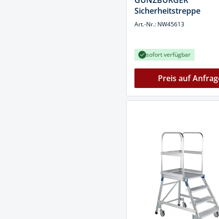
GÜNZBURGER
Muttern & S
Sicherheitstreppe
Handpresse
Verbindungs
Art.-Nr.: NW45613
Hebelwerkze
Montagemate
Hebewerkze
sofort verfügbar
Zubehör Mas
Hobel, Beitel
Splinte & Fe
Preis auf Anfrag
Magnetwerk
Schellen
Malerwerkze
Holzverbinde
Maurer- und
Meißel
Nietwerkzeu
Pumpen
Schneidwerk
Spachtel & Ke