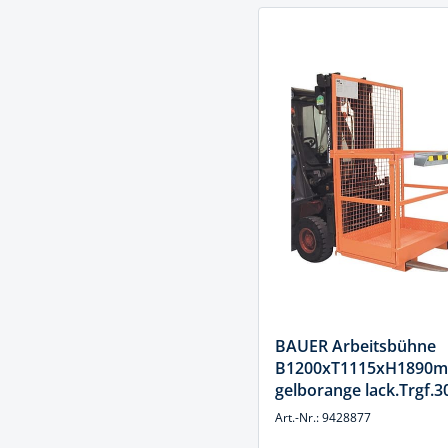
BAUER Arbeitsbühne
B1200xT1115xH1890
gelborange lack.Trgf.3
Art.-Nr.: 9428877