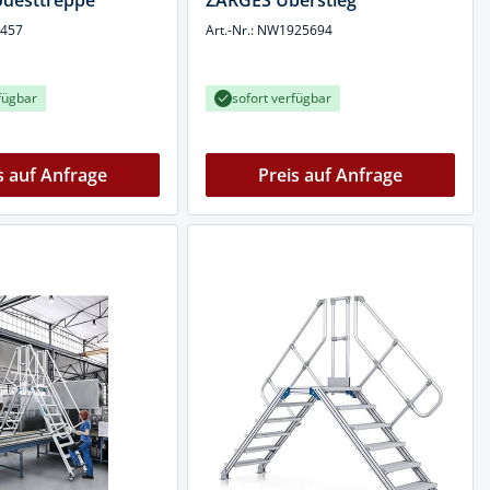
desttreppe
ZARGES Überstieg
3457
Art.-Nr.: NW1925694
fügbar
sofort verfügbar
s auf Anfrage
Preis auf Anfrage