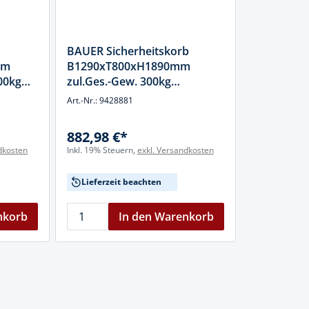
BAUER Sicherheitskorb
mm
B1290xT800xH1890mm
00kg
zul.Ges.-Gew. 300kg
gelborange f.Gabelstapler
Art.-Nr.: 9428881
882,98 €*
dkosten
Inkl. 19% Steuern,
exkl. Versandkosten
Lieferzeit beachten
nkorb
In den Warenkorb