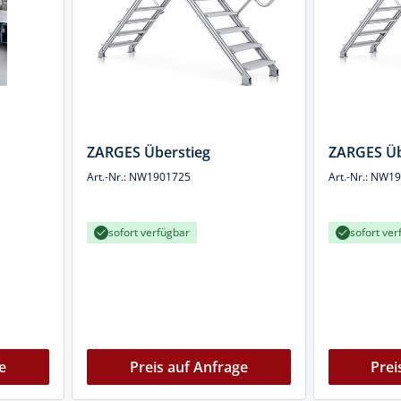
ZARGES Überstieg
ZARGES Üb
Art.-Nr.: NW1901725
Art.-Nr.: NW1
sofort verfügbar
sofort ver
e
Preis auf Anfrage
Prei