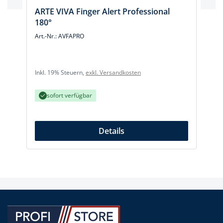
ARTE VIVA Finger Alert Professional
180°
Art.-Nr.: AVFAPRO
A
Inkl. 19% Steuern,
exkl. Versandkosten
I
sofort verfügbar
Details