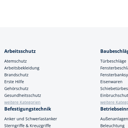
Arbeitsschutz
Baubeschlä
Atemschutz
Türbeschläge
Arbeitsbekleidung
Fensterbeschl
Brandschutz
Fensterbanks
Erste Hilfe
Eisenwaren
Gehörschutz
Schiebetürbes
Gesundheitsschutz
Einbruchschu
weitere Kategorien
weitere Kateg
Befestigungstechnik
Betriebsein
Anker und Schwerlastanker
Außenanlage
Sterngriffe & Kreuzgriffe
Beleuchtung