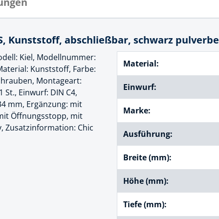
ungen
cheiben
- und Klemmsysteme
ug
, Kunststoff, abschließbar, schwarz pulverbe
rial
uge
ell: Kiel, Modellnummer:
chinenbefestigung
Material:
 & Ziehklingen
terial: Kunststoff, Farbe:
derstecker
schrauben, Montageart:
zeuge
Einwurf:
 St., Einwurf: DIN C4,
34 mm, Ergänzung: mit
ug
Marke:
r
 mit Öffnungsstopp, mit
 Schlagschnur
, Zusatzinformation: Chic
Ausführung:
Breite (mm):
g
Höhe (mm):
zeug
Tiefe (mm):
lle