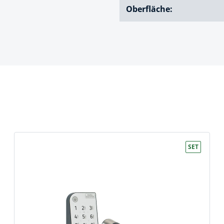
Oberfläche:
k
üfer
uge & Lochwerkzeuge
SET