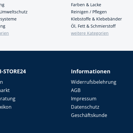
ung
Farben & Lacke
 Umweltschutz
Reinigen / Pflegen
ersysteme
Klebstoffe & Klebebänder
ung
Öl, Fett & Schmierstoff
orien
weitere Kategorien
I-STORE24
Informationen
en
Widerrufsbelehrung
arkt
AGB
eratung
Impressum
xikon
Datenschutz
Geschäftskunde