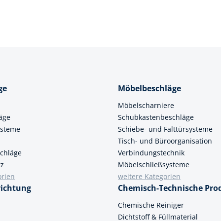
ge
Möbelbeschläge
Möbelscharniere
äge
Schubkastenbeschläge
ysteme
Schiebe- und Falttürsysteme
Tisch- und Büroorganisation
chläge
Verbindungstechnik
tz
Möbelschließsysteme
orien
weitere Kategorien
richtung
Chemisch-Technische Pro
n
Chemische Reiniger
Dichtstoff & Füllmaterial