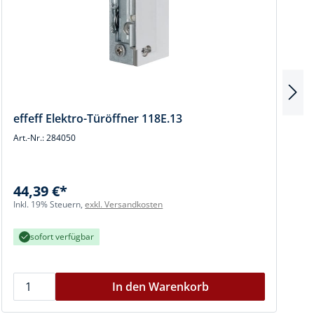
effeff Elektro-Türöffner 118E.13
Art.-Nr.: 284050
A
44,39 €*
Inkl. 19% Steuern,
exkl. Versandkosten
I
sofort verfügbar
In den Warenkorb