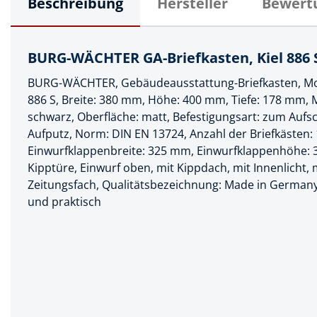
Beschreibung
Hersteller
Bewert
Muttern & S
Handpresse
Verbindungs
Hebelwerkze
BURG-WÄCHTER GA-Briefkasten, Kiel 886 S
Montagemate
Hebewerkze
BURG-WÄCHTER, Gebäudeausstattung-Briefkasten, Mod
Zubehör Mas
Hobel, Beitel
886 S, Breite: 380 mm, Höhe: 400 mm, Tiefe: 178 mm, Ma
Splinte & Fe
schwarz, Oberfläche: matt, Befestigungsart: zum Auf
Magnetwerk
Aufputz, Norm: DIN EN 13724, Anzahl der Briefkästen: 1
Schellen
Einwurfklappenbreite: 325 mm, Einwurfklappenhöhe: 
Malerwerkze
Holzverbinde
Kipptüre, Einwurf oben, mit Kippdach, mit Innenlicht,
Maurer- und
Zeitungsfach, Qualitätsbezeichnung: Made in Germany
und praktisch
Meißel
Nietwerkzeu
Pumpen
Schneidwerk
Spachtel & Ke