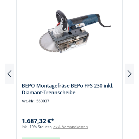
BEPO Montagefräse BEPo FFS 230 inkl.
Diamant-Trennscheibe
Art.-Nr.: 560037
A
1.687,32 €*
Inkl. 19% Steuern,
exkl. Versandkosten
I