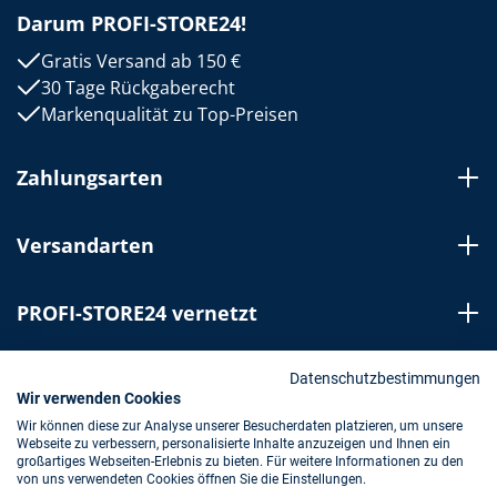
Darum PROFI-STORE24!
Gratis Versand ab 150 €
30 Tage Rückgaberecht
Markenqualität zu Top-Preisen
Zahlungsarten
Versandarten
PROFI-STORE24 vernetzt
Bestellung widerrufen
Datenschutzbestimmungen
Wir verwenden Cookies
Wir können diese zur Analyse unserer Besucherdaten platzieren, um unsere
Webseite zu verbessern, personalisierte Inhalte anzuzeigen und Ihnen ein
Impressum
AGB
Datenschutz
großartiges Webseiten-Erlebnis zu bieten. Für weitere Informationen zu den
von uns verwendeten Cookies öffnen Sie die Einstellungen.