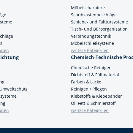
Möbelscharniere
k
äge
Schubkastenbeschläge
üfer
ysteme
Schiebe- und Falttürsysteme
Tisch- und Büroorganisation
uge & Lochwerkzeuge
chläge
Verbindungstechnik
tz
Möbelschließsysteme
orien
weitere Kategorien
richtung
Chemisch-Technische Pro
n
Chemische Reiniger
Dichtstoff & Füllmaterial
ung
Farben & Lacke
 Umweltschutz
Reinigen / Pflegen
ersysteme
Klebstoffe & Klebebänder
ung
Öl, Fett & Schmierstoff
orien
weitere Kategorien