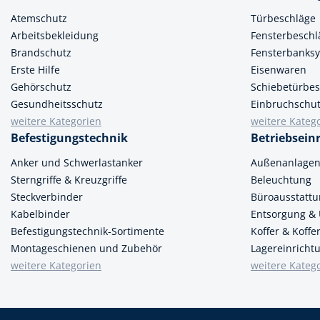
Atemschutz
Türbeschläge
Spanntechni
Arbeitsbekleidung
Fensterbeschl
Spannungspr
Brandschutz
Fensterbanks
Erste Hilfe
Eisenwaren
Stanzwerkze
Gehörschutz
Schiebetürbes
Gesundheitsschutz
Einbruchschu
weitere Kategorien
weitere Kateg
Befestigungstechnik
Betriebsein
Anker und Schwerlastanker
Außenanlage
Sterngriffe & Kreuzgriffe
Beleuchtung
Steckverbinder
Büroausstatt
Kabelbinder
Entsorgung &
Befestigungstechnik-Sortimente
Koffer & Koff
Montageschienen und Zubehör
Lagereinricht
weitere Kategorien
weitere Kateg