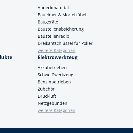
Abdeckmaterial
Baueimer & Mörtelkübel
Baugeräte
Baustellenabsicherung
Baustellenradio
Dreikantschlüssel für Poller
weitere Kategorien
dukte
Elektrowerkzeug
Akkubetrieben
Schweißwerkzeug
Benzinbetrieben
Zubehör
Druckluft
Netzgebunden
weitere Kategorien