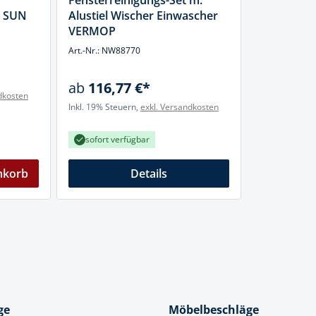
Fensterreinigungs-Set m.
cheiben
e SUN
Alustiel Wischer Einwascher
- und Klemmsysteme
VERMOP
ug
Art.-Nr.: NW88770
rial
uge
chinenbefestigung
ab
116,77 €*
dkosten
 & Ziehklingen
Inkl. 19% Steuern,
exkl. Versandkosten
derstecker
zeuge
sofort verfügbar
ug
r
nkorb
Details
 Schlagschnur
g
zeug
ge
Möbelbeschläge
lle