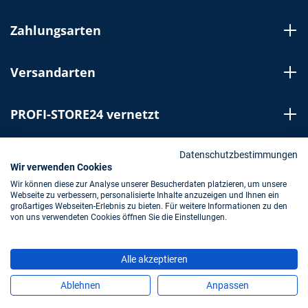
Zahlungsarten
Versandarten
PROFI-STORE24 vernetzt
Bestellung widerrufen
Datenschutzbestimmungen
Wir verwenden Cookies
Wir können diese zur Analyse unserer Besucherdaten platzieren, um unsere
Webseite zu verbessern, personalisierte Inhalte anzuzeigen und Ihnen ein
Impressum
AGB
Datenschutz
großartiges Webseiten-Erlebnis zu bieten. Für weitere Informationen zu den
von uns verwendeten Cookies öffnen Sie die Einstellungen.
* Alle Preise inkl. gesetzl. Mehrwertsteuer zzgl.
Alle akzeptieren
Versandkosten
und ggf. Nachnahmegebühren, wenn nicht
anders angegeben.
Ablehnen
Anpassen
Copyright © 2023 Hedemann GmbH & Co. KG/PROFI-STORE24