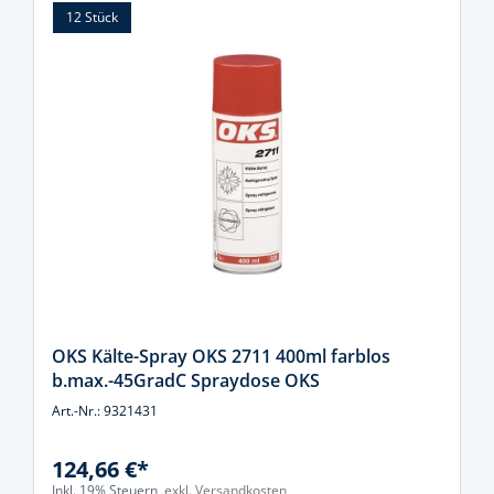
12 Stück
OKS Kälte-Spray OKS 2711 400ml farblos
b.max.-45GradC Spraydose OKS
Art.-Nr.: 9321431
124,66 €*
Inkl. 19% Steuern,
exkl. Versandkosten