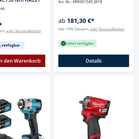
4-kt.750 Nm HAZET
Art.-Nr.: MW301545_M18
744
ab
181,30 €*
*
Inkl. 19% Steuern,
exkl. Versandkosten
ern,
exkl. Versandkosten
sofort verfügbar
g verfügbar
In den Warenkorb
Details