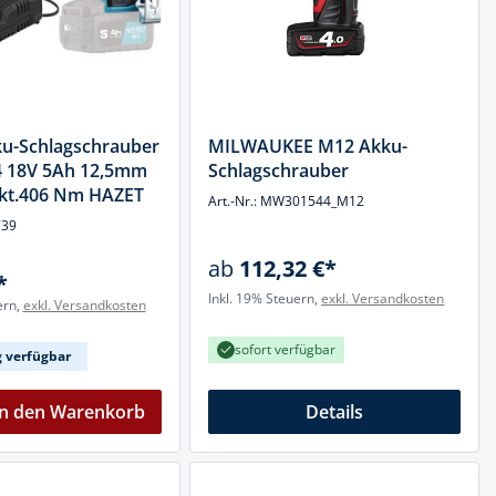
u-Schlagschrauber
MILWAUKEE M12 Akku-
4 18V 5Ah 12,5mm
Schlagschrauber
4-kt.406 Nm HAZET
Art.-Nr.: MW301544_M12
739
ab
112,32 €*
*
Inkl. 19% Steuern,
exkl. Versandkosten
ern,
exkl. Versandkosten
sofort verfügbar
g verfügbar
In den Warenkorb
Details