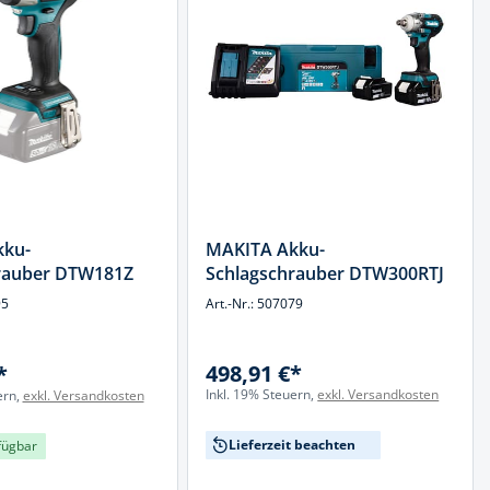
kku-
MAKITA Akku-
rauber DTW181Z
Schlagschrauber DTW300RTJ
95
Art.-Nr.: 507079
498,91 €*
*
Inkl. 19% Steuern,
exkl. Versandkosten
ern,
exkl. Versandkosten
Lieferzeit beachten
fügbar