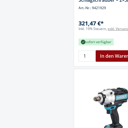
Schlagschrauber – 2×
Art.-Nr.: 9421929
321,47 €*
Inkl. 19% Steuern,
exkl. Versan
sofort verfügbar
In den Ware