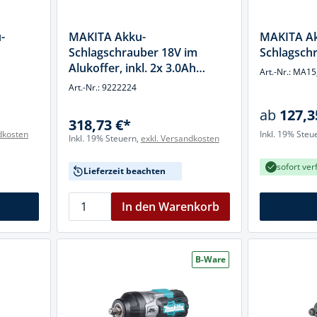
cheiben
- und Klemmsysteme
-
MAKITA Akku-
MAKITA A
ug
Schlagschrauber 18V im
Schlagsch
rial
Alukoffer, inkl. 2x 3.0Ah
uge
Art.-Nr.: MA1
chinenbefestigung
Akkus und 96-tlg. Zubehör-
Art.-Nr.: 9222224
 & Ziehklingen
Set
derstecker
ab
127,3
318,73 €*
zeuge
dkosten
Inkl. 19% Steu
Inkl. 19% Steuern,
exkl. Versandkosten
ug
r
sofort ver
Lieferzeit beachten
 Schlagschnur
In den Warenkorb
g
B-Ware
zeug
lle