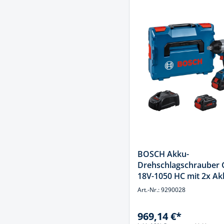
BOSCH Akku-
Drehschlagschrauber
18V-1050 HC mit 2x Ak
ProCORE18V 8.0Ah in 
Art.-Nr.: 9290028
969,14 €*