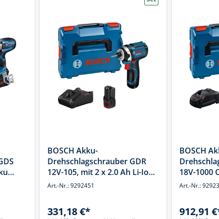
BOSCH Akku-
BOSCH Ak
 GDS
Drehschlagschrauber GDR
Drehschla
ku
12V-105, mit 2 x 2.0 Ah Li-Ion
18V-1000 C
L-BOXX
Akku, L-BOXX
ProCORE18
Art.-Nr.: 9292451
Art.-Nr.: 9292
331,18 €*
912,91 €