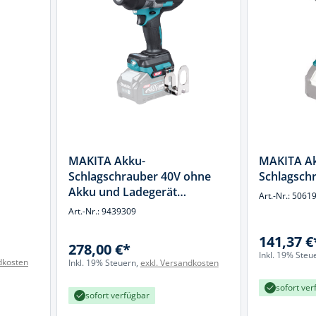
k
üfer
uge & Lochwerkzeuge
MAKITA Akku-
MAKITA A
Schlagschrauber 40V ohne
Schlagsch
Akku und Ladegerät
Art.-Nr.: 5061
TW002GZ
Art.-Nr.: 9439309
141,37 €
278,00 €*
Inkl. 19% Steu
dkosten
Inkl. 19% Steuern,
exkl. Versandkosten
sofort ver
sofort verfügbar