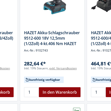
hrauber
HAZET Akku-Schlagschrauber
HAZET Akk
/4Zoll)
9512-600 18V 12,5mm
9512-600/
(1/2Zoll) 4-kt.406 Nm HAZET
(1/2Zoll) 
Art.-Nr.: 9102743
Art.-Nr.: 9102
282,64 €*
464,81 €
dkosten
Inkl. 19% Steuern,
exkl. Versandkosten
Inkl. 19% Steu
kurzfristig verfügbar
kurzfristi
nkorb
In den Warenkorb
Set