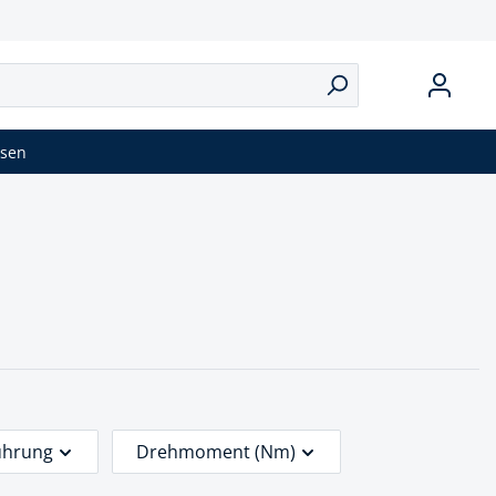
isen
ührung
Drehmoment (Nm)