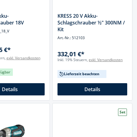
kku-
KRESS 20 V Akku-
rauber 18V
Schlagschrauber ½" 300NM /
Kit
5_18_V
Art.-Nr.: 512103
5 €*
332,01 €*
ern,
exkl. Versandkosten
Inkl. 19% Steuern,
exkl. Versandkosten
fügbar
Lieferzeit beachten
Details
Details
Set