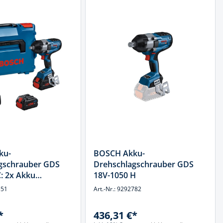
ku-
BOSCH Akku-
gschrauber GDS
Drehschlagschrauber GDS
: 2x Akku
18V-1050 H
V 5.5Ah in L-BOXX
351
Art.-Nr.: 9292782
*
436,31 €*