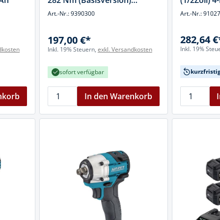
5Ah
282 Nm (Basisversion)
(1/2Zoll) 
DCF860NT-XJ
Art.-Nr.: 9390300
Art.-Nr.: 9102
282,64 €
197,00 €*
Inkl. 19% Steu
dkosten
Inkl. 19% Steuern,
exkl. Versandkosten
kurzfristi
sofort verfügbar
nkorb
In den Warenkorb