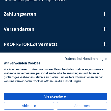
Zahlungsarten
Versandarten
PROFI-STORE24 vernetzt
Bestellung widerrufen
Datenschutzbestimmungen
Wir verwenden Cookies
Wir können diese zur Analyse unserer Besucherdaten platzieren, um unsere
Webseite zu verbessern, personalisierte Inhalte anzuzeigen und Ihnen ein
Impressum
AGB
Datenschutz
großartiges Webseiten-Erlebnis zu bieten. Für weitere Informationen zu den
von uns verwendeten Cookies öffnen Sie die Einstellungen.
* Alle Preise inkl. gesetzl. Mehrwertsteuer zzgl.
Alle akzeptieren
Versandkosten
und ggf. Nachnahmegebühren, wenn nicht
anders angegeben.
Ablehnen
Anpassen
Copyright © 2023 Hedemann GmbH & Co. KG/PROFI-STORE24