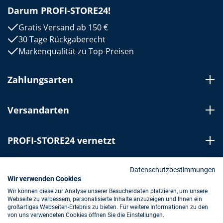
Darum PROFI-STORE24!
Gratis Versand ab 150 €
30 Tage Rückgaberecht
Markenqualität zu Top-Preisen
Zahlungsarten
Versandarten
PROFI-STORE24 vernetzt
Bestellung widerrufen
Datenschutzbestimmungen
Wir verwenden Cookies
Wir können diese zur Analyse unserer Besucherdaten platzieren, um unsere
Webseite zu verbessern, personalisierte Inhalte anzuzeigen und Ihnen ein
Impressum
AGB
Datenschutz
großartiges Webseiten-Erlebnis zu bieten. Für weitere Informationen zu den
von uns verwendeten Cookies öffnen Sie die Einstellungen.