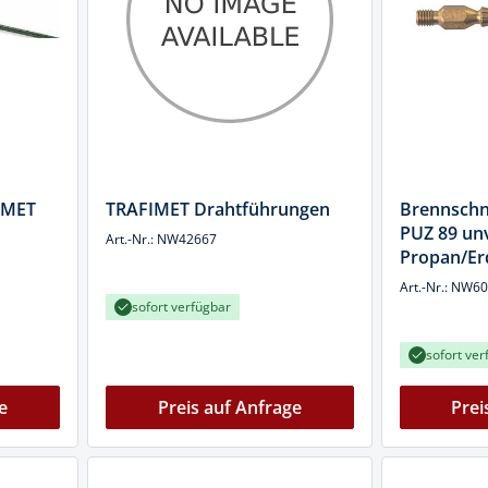
IMET
TRAFIMET Drahtführungen
Brennsch
PUZ 89 un
Art.-Nr.: NW42667
Propan/E
Art.-Nr.: NW6
sofort verfügbar
sofort ver
e
Preis auf Anfrage
Prei