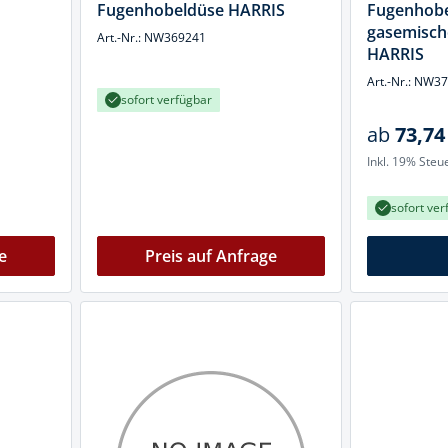
Fugenhobeldüse HARRIS
Fugenhob
gasemisch
Art.-Nr.: NW369241
HARRIS
Art.-Nr.: NW3
sofort verfügbar
ab
73,74
Inkl. 19% Steu
sofort ver
e
Preis auf Anfrage