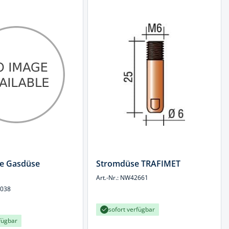
e Gasdüse
Stromdüse TRAFIMET
Art.-Nr.: NW42661
0038
sofort verfügbar
fügbar