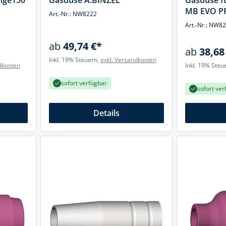
nge150
Gasdüse A.BINZEL
Gasdüse f
cheiben
MB EVO PR
Art.-Nr.: NW8222
- und Klemmsysteme
Art.-Nr.: NW8
ug
rial
ab
49,74 €*
ab
38,68
uge
chinenbefestigung
Inkl. 19% Steuern,
exkl. Versandkosten
dkosten
Inkl. 19% Steu
 & Ziehklingen
derstecker
sofort verfügbar
zeuge
sofort ver
ug
Details
r
 Schlagschnur
g
zeug
lle