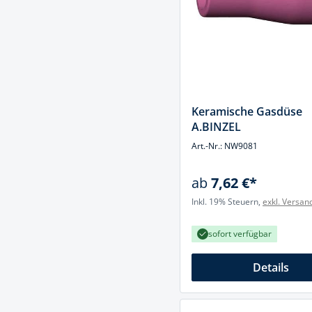
Spanntechni
Spannungspr
Stanzwerkze
Keramische Gasdüse
A.BINZEL
Art.-Nr.: NW9081
ab
7,62 €*
Inkl. 19% Steuern,
exkl. Versan
sofort verfügbar
Details