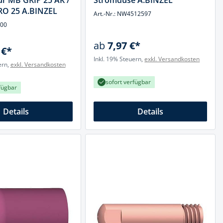
ür MB GRIP 25 AK /
Stromdüse A.BINZEL
O 25 A.BINZEL
Art.-Nr.: NW4512597
200
ab
7,97 €*
 €*
Inkl. 19% Steuern,
exkl. Versandkosten
ern,
exkl. Versandkosten
sofort verfügbar
fügbar
Details
Details