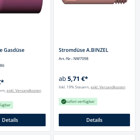
e Gasdüse
Stromdüse A.BINZEL
Art.-Nr.: NW7098
086
ab
5,71 €*
€*
Inkl. 19% Steuern,
exkl. Versandkosten
ern,
exkl. Versandkosten
sofort verfügbar
fügbar
Details
Details