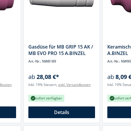
k
üfer
uge & Lochwerkzeuge
Gasdüse für MB GRIP 15 AK /
Keramisch
MB EVO PRO 15 A.BINZEL
A.BINZEL
Art.-Nr.: NW8189
Art.-Nr.: NW9
ab
28,08 €*
ab
8,09 
dkosten
Inkl. 19% Steuern,
exkl. Versandkosten
Inkl. 19% Steu
sofort verfügbar
sofort ver
Details