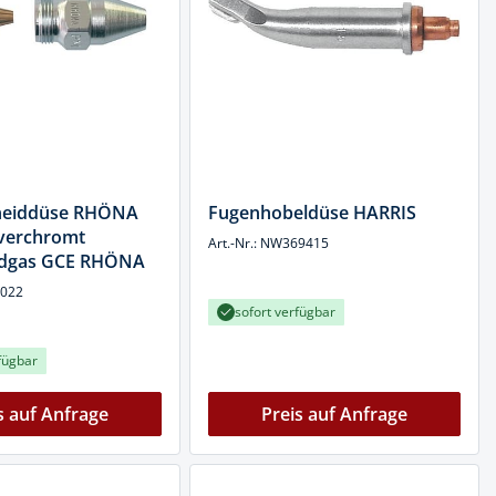
neiddüse RHÖNA
Fugenhobeldüse HARRIS
verchromt
Art.-Nr.: NW369415
rdgas GCE RHÖNA
0022
sofort verfügbar
fügbar
s auf Anfrage
Preis auf Anfrage