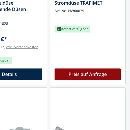
eldüse
Stromdüse TRAFIMET
ende Düsen
Art.-Nr.: NW60029
71828
sofort verfügbar
 €*
ern,
exkl. Versandkosten
fügbar
Details
Preis auf Anfrage