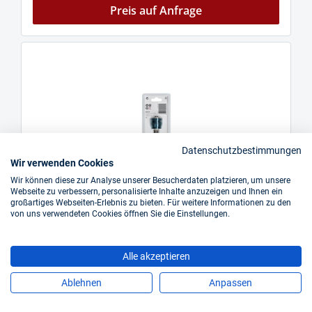
Preis auf Anfrage
Datenschutzbestimmungen
Wir verwenden Cookies
Wir können diese zur Analyse unserer Besucherdaten platzieren, um unsere
Webseite zu verbessern, personalisierte Inhalte anzuzeigen und Ihnen ein
großartiges Webseiten-Erlebnis zu bieten. Für weitere Informationen zu den
von uns verwendeten Cookies öffnen Sie die Einstellungen.
Alle akzeptieren
BOSCH Verlängerungsstange 300 mm/ 12 Zoll
Ablehnen
Anpassen
und PC Plus-Dorn 7/16 Zoll, 11 mm